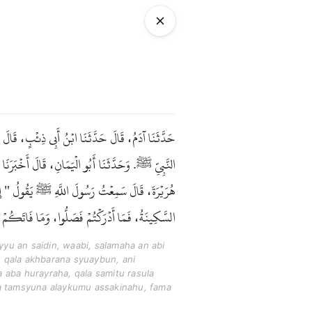
حَدَّثَنَا آدَمُ، قَالَ حَدَّثَنَا ابْنُ أَبِي ذِئْبٍ، قَا
النَّبِيِّ ﷺ. وَحَدَّثَنَا أَبُو الْيَمَانِ، قَالَ أَخْبَرَنَا 
هُرَيْرَةَ، قَالَ سَمِعْتُ رَسُولَ اللَّهِ ﷺ يَقُولُ " إِذَ
السَّكِينَةُ، فَمَا أَدْرَكْتُمْ فَصَلُّوا، وَمَا فَاتَكُمْ ".
yyu an saidin, waabi, salamaha an abi
, qala akhbarana syuaybun, ani
a aba hurayraha, qala samitu rasula
uha tamsyuna alaykumu assakinahu, fama