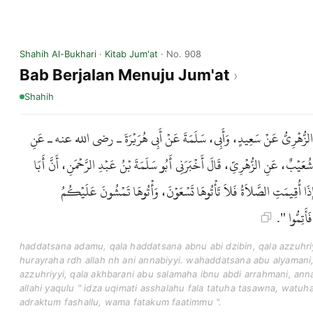
Shahih Al-Bukhari
·
Kitab Jum'at
· No. 908
Bab Berjalan Menuju Jum'at
Shahih
لَ الزُّهْرِيُّ عَنْ سَعِيدٍ، وَأَبِي، سَلَمَةَ عَنْ أَبِي هُرَيْرَةَ ـ رضى الله عنه ـ عَنِ
شُعَيْبٌ، عَنِ الزُّهْرِيِّ، قَالَ أَخْبَرَنِي أَبُو سَلَمَةَ بْنُ عَبْدِ الرَّحْمَنِ، أَنَّ أَبَا
ا أُقِيمَتِ الصَّلاَةُ فَلاَ تَأْتُوهَا تَسْعَوْنَ، وَأْتُوهَا تَمْشُونَ عَلَيْكُمُ
 فَأَتِمُّوا
haddatsana adamu, qala haddatsana abnu abi dzibin, qala azzuhri
hurayraha rdh allah nh ani annabiyyi. wahaddatsana abu alyamani
azzuhriyyi, qala akhbarani abu salamaha ibnu abdi arrahmani, ann
allahi yaqulu " idza uqimati asshalahu fala tatuha tasawna, wat
adraktum fashallu, wama fatakum faatimmu ".