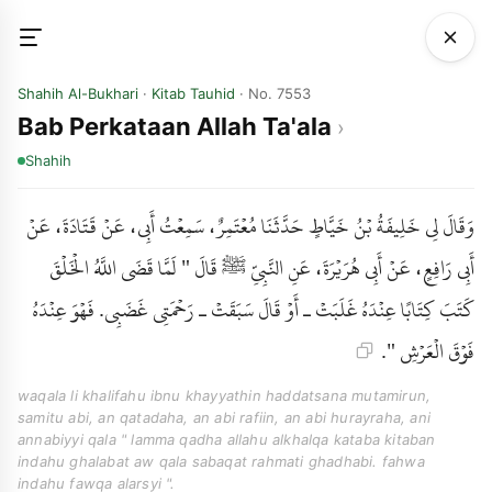
Shahih Al-Bukhari
·
Kitab Tauhid
· No. 7553
Bab Perkataan Allah Ta'ala
Shahih
وَقَالَ لِي خَلِيفَةُ بْنُ خَيَّاطٍ حَدَّثَنَا مُعْتَمِرٌ، سَمِعْتُ أَبِي، عَنْ قَتَادَةَ، عَنْ
أَبِي رَافِعٍ، عَنْ أَبِي هُرَيْرَةَ، عَنِ النَّبِيِّ ﷺ قَالَ " لَمَّا قَضَى اللَّهُ الْخَلْقَ
كَتَبَ كِتَابًا عِنْدَهُ غَلَبَتْ ـ أَوْ قَالَ سَبَقَتْ ـ رَحْمَتِي غَضَبِي. فَهْوَ عِنْدَهُ
فَوْقَ الْعَرْشِ ".
waqala li khalifahu ibnu khayyathin haddatsana mutamirun,
samitu abi, an qatadaha, an abi rafiin, an abi hurayraha, ani
annabiyyi qala " lamma qadha allahu alkhalqa kataba kitaban
indahu ghalabat aw qala sabaqat rahmati ghadhabi. fahwa
indahu fawqa alarsyi ".