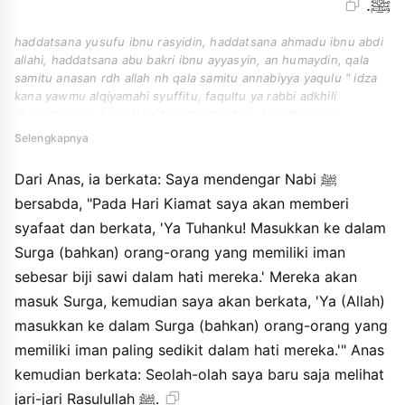
ﷺ.
haddatsana yusufu ibnu rasyidin, haddatsana ahmadu ibnu abdi
allahi, haddatsana abu bakri ibnu ayyasyin, an humaydin, qala
samitu anasan rdh allah nh qala samitu annabiyya yaqulu " idza
kana yawmu alqiyamahi syuffitu, faqultu ya rabbi adkhili
aljannaha man kana fi qalbihi khardalahun. fayadkhuluna,
tsumma aqulu adkhili aljannaha man kana fi qalbihi adna syain ".
Selengkapnya
faqala anasun kaanni anzhuru ila ashabii rasuli allahi.
Dari Anas, ia berkata: Saya mendengar Nabi ﷺ
bersabda, "Pada Hari Kiamat saya akan memberi
syafaat dan berkata, 'Ya Tuhanku! Masukkan ke dalam
Surga (bahkan) orang-orang yang memiliki iman
sebesar biji sawi dalam hati mereka.' Mereka akan
masuk Surga, kemudian saya akan berkata, 'Ya (Allah)
masukkan ke dalam Surga (bahkan) orang-orang yang
memiliki iman paling sedikit dalam hati mereka.'" Anas
kemudian berkata: Seolah-olah saya baru saja melihat
jari-jari Rasulullah ﷺ.