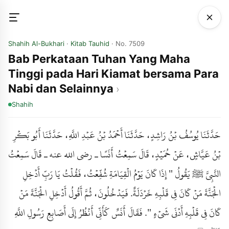
Shahih Al-Bukhari
·
Kitab Tauhid
· No. 7509
Bab Perkataan Tuhan Yang Maha
Tinggi pada Hari Kiamat bersama Para
Nabi dan Selainnya
Shahih
حَدَّثَنَا يُوسُفُ بْنُ رَاشِدٍ، حَدَّثَنَا أَحْمَدُ بْنُ عَبْدِ اللَّهِ، حَدَّثَنَا أَبُو بَكْرِ
بْنُ عَيَّاشٍ، عَنْ حُمَيْدٍ، قَالَ سَمِعْتُ أَنَسًا ـ رضى الله عنه ـ قَالَ سَمِعْتُ
النَّبِيَّ ﷺ يَقُولُ " إِذَا كَانَ يَوْمُ الْقِيَامَةِ شُفِّعْتُ، فَقُلْتُ يَا رَبِّ أَدْخِلِ
الْجَنَّةَ مَنْ كَانَ فِي قَلْبِهِ خَرْدَلَةٌ. فَيَدْخُلُونَ، ثُمَّ أَقُولُ أَدْخِلِ الْجَنَّةَ مَنْ
كَانَ فِي قَلْبِهِ أَدْنَى شَىْءٍ ". فَقَالَ أَنَسٌ كَأَنِّي أَنْظُرُ إِلَى أَصَابِعِ رَسُولِ اللَّهِ