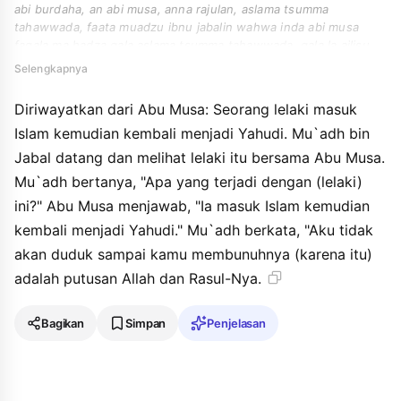
abi burdaha, an abi musa, anna rajulan, aslama tsumma
tahawwada, faata muadzu ibnu jabalin wahwa inda abi musa
faqala ma hadza qala aslama tsumma tahawwada. qala la ajlisu
hatta aqtulahu, qadhau allahi warasulihi.
Selengkapnya
Diriwayatkan dari Abu Musa: Seorang lelaki masuk
Islam kemudian kembali menjadi Yahudi. Mu`adh bin
Jabal datang dan melihat lelaki itu bersama Abu Musa.
Mu`adh bertanya, "Apa yang terjadi dengan (lelaki)
ini?" Abu Musa menjawab, "Ia masuk Islam kemudian
kembali menjadi Yahudi." Mu`adh berkata, "Aku tidak
akan duduk sampai kamu membunuhnya (karena itu)
adalah putusan Allah dan Rasul-Nya.
Bagikan
Simpan
Penjelasan