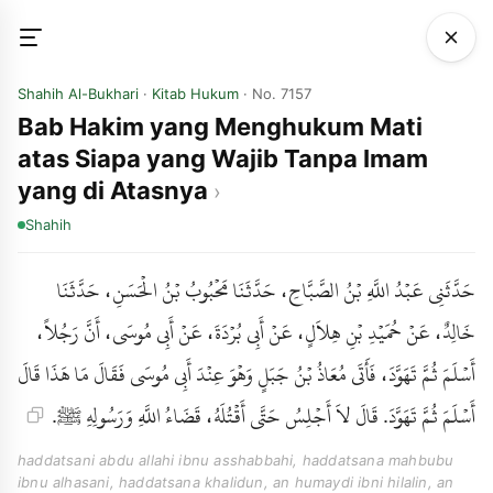
Shahih Al-Bukhari
·
Kitab Hukum
· No. 7157
Bab Hakim yang Menghukum Mati
atas Siapa yang Wajib Tanpa Imam
yang di Atasnya
Shahih
حَدَّثَنِي عَبْدُ اللَّهِ بْنُ الصَّبَّاحِ، حَدَّثَنَا مَحْبُوبُ بْنُ الْحَسَنِ، حَدَّثَنَا
خَالِدٌ، عَنْ حُمَيْدِ بْنِ هِلاَلٍ، عَنْ أَبِي بُرْدَةَ، عَنْ أَبِي مُوسَى، أَنَّ رَجُلاً،
أَسْلَمَ ثُمَّ تَهَوَّدَ، فَأَتَى مُعَاذُ بْنُ جَبَلٍ وَهْوَ عِنْدَ أَبِي مُوسَى فَقَالَ مَا هَذَا قَالَ
أَسْلَمَ ثُمَّ تَهَوَّدَ. قَالَ لاَ أَجْلِسُ حَتَّى أَقْتُلَهُ، قَضَاءُ اللَّهِ وَرَسُولِهِ ﷺ.
haddatsani abdu allahi ibnu asshabbahi, haddatsana mahbubu
ibnu alhasani, haddatsana khalidun, an humaydi ibni hilalin, an