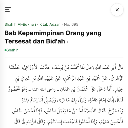
Shahih Al-Bukhari
·
Kitab Adzan
· No. 695
Bab Kepemimpinan Orang yang
Tersesat dan Bid'ah
Shahih
قَالَ أَبُو عَبْدِ اللَّهِ وَقَالَ لَنَا مُحَمَّدُ بْنُ يُوسُفَ حَدَّثَنَا الأَوْزَاعِيُّ، حَدَّثَنَا
الزُّهْرِيُّ، عَنْ حُمَيْدِ بْنِ عَبْدِ الرَّحْمَنِ، عَنْ عُبَيْدِ اللَّهِ بْنِ عَدِيِّ بْنِ
خِيَارٍ، أَنَّهُ دَخَلَ عَلَى عُثْمَانَ بْنِ عَفَّانَ ـ رضى الله عنه ـ وَهْوَ مَحْصُورٌ
فَقَالَ إِنَّكَ إِمَامُ عَامَّةٍ، وَنَزَلَ بِكَ مَا تَرَى وَيُصَلِّي لَنَا إِمَامُ فِتْنَةٍ
وَنَتَحَرَّجُ. فَقَالَ الصَّلاَةُ أَحْسَنُ مَا يَعْمَلُ النَّاسُ، فَإِذَا أَحْسَنَ النَّاسُ
فَأَحْسِنْ مَعَهُمْ، وَإِذَا أَسَاءُوا فَاجْتَنِبْ إِسَاءَتَهُمْ. وَقَالَ الزُّبَيْدِيُّ قَالَ