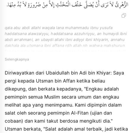
الزُّهْرِيُّ لاَ نَرَى أَنْ يُصَلَّى خَلْفَ الْمُخَنَّثِ إِلاَّ مِنْ ضَرُورَةٍ لاَ بُدَّ مِنْهَا.
qala abu abdi allahi waqala lana muhammadu ibnu yusufa
haddatsana alawzaiyyu, haddatsana azzuhriyyu, an humaydi ibni
abdi arrahmani, an ubaydi allahi ibni adiyyi ibni khiyarin, annahu
dakhala ala utsmana ibni affana rdh allah nh wahwa mahshurun
faqala innaka imamu ammahin, wanazala bika ma tara wayushalli
lana imamu fitnahin wanataharraju. faqala asshalahu ahsanu ma
Selengkapnya
yamalu annasu, faidza ahsana annasu faahsin maahum, waidza
asau fajtanib isaatahum. waqala azzubaydiyyu qala azzuhriyyu la
Diriwayatkan dari Ubaidullah bin Adi bin Khiyar: Saya
nara an yushalla khalfa almukhannatsi ila min dharurahin la
pergi kepada Utsman bin Affan ketika beliau
budda minha.
dikepung, dan berkata kepadanya, "Engkau adalah
pemimpin semua Muslim secara umum dan engkau
melihat apa yang menimpamu. Kami dipimpin dalam
salat oleh seorang pemimpin Al-Fitan (ujian dan
cobaan) dan kami takut berdosa mengikuti dia."
Utsman berkata, "Salat adalah amal terbaik, jadi ketika