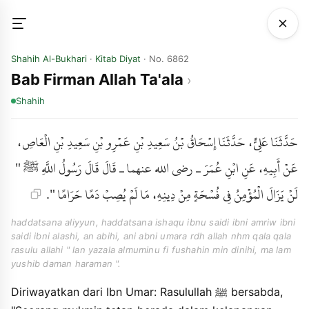
Shahih Al-Bukhari
·
Kitab Diyat
· No. 6862
Bab Firman Allah Ta'ala
Shahih
حَدَّثَنَا عَلِيٌّ، حَدَّثَنَا إِسْحَاقُ بْنُ سَعِيدِ بْنِ عَمْرِو بْنِ سَعِيدِ بْنِ الْعَاصِ،
عَنْ أَبِيهِ، عَنِ ابْنِ عُمَرَ ـ رضى الله عنهما ـ قَالَ قَالَ رَسُولُ اللَّهِ ﷺ "
لَنْ يَزَالَ الْمُؤْمِنُ فِي فُسْحَةٍ مِنْ دِينِهِ، مَا لَمْ يُصِبْ دَمًا حَرَامًا ".
haddatsana aliyyun, haddatsana ishaqu ibnu saidi ibni amriw ibni
saidi ibni alashi, an abihi, ani abni umara rdh allah nhm qala qala
rasulu allahi " lan yazala almuminu fi fushahin min dinihi, ma lam
yushib daman haraman ".
Diriwayatkan dari Ibn Umar: Rasulullah ﷺ bersabda,