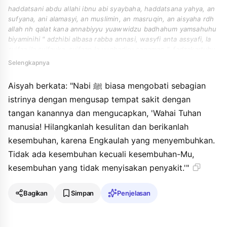
haddatsani abdu allahi ibnu abi syaybaha, haddatsana yahya, an
sufyana, ani alamasyi, an muslimin, an masruqin, an aisyaha rdh
allah nh qalat kana annabiyyu yuawwidzu badhahum yamsahuhu
biyaminihi " adzhibi albasa rabba annasi, wasyfi anta assyafi, la
syifaa ila syifauka, syifaan la yughadiru saqaman ". fadzakartuhu
limanshurin fahaddatsani an ibrahima an masruqin an aisyaha
Selengkapnya
ibinahwihi.
Aisyah berkata: "Nabi ﷺ biasa mengobati sebagian
istrinya dengan mengusap tempat sakit dengan
tangan kanannya dan mengucapkan, 'Wahai Tuhan
manusia! Hilangkanlah kesulitan dan berikanlah
kesembuhan, karena Engkaulah yang menyembuhkan.
Tidak ada kesembuhan kecuali kesembuhan-Mu,
kesembuhan yang tidak menyisakan penyakit.'"
Bagikan
Simpan
Penjelasan