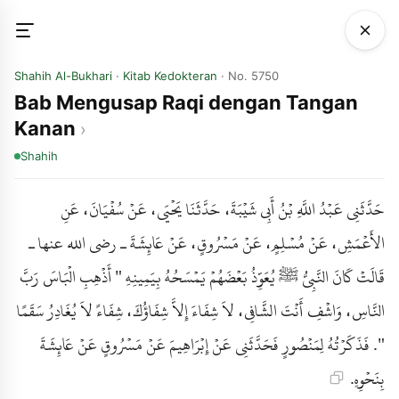
Shahih Al-Bukhari
·
Kitab Kedokteran
· No. 5750
Bab Mengusap Raqi dengan Tangan
Kanan
Shahih
حَدَّثَنِي عَبْدُ اللَّهِ بْنُ أَبِي شَيْبَةَ، حَدَّثَنَا يَحْيَى، عَنْ سُفْيَانَ، عَنِ
الأَعْمَشِ، عَنْ مُسْلِمٍ، عَنْ مَسْرُوقٍ، عَنْ عَائِشَةَ ـ رضى الله عنها ـ
قَالَتْ كَانَ النَّبِيُّ ﷺ يُعَوِّذُ بَعْضَهُمْ يَمْسَحُهُ بِيَمِينِهِ " أَذْهِبِ الْبَاسَ رَبَّ
النَّاسِ، وَاشْفِ أَنْتَ الشَّافِي، لاَ شِفَاءَ إِلاَّ شِفَاؤُكَ، شِفَاءً لاَ يُغَادِرُ سَقَمًا
". فَذَكَرْتُهُ لِمَنْصُورٍ فَحَدَّثَنِي عَنْ إِبْرَاهِيمَ عَنْ مَسْرُوقٍ عَنْ عَائِشَةَ
بِنَحْوِهِ.