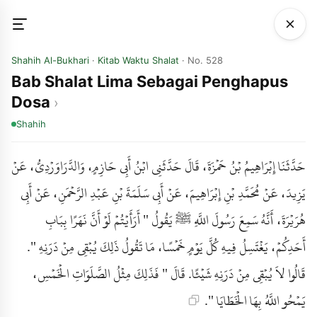
Shahih Al-Bukhari
·
Kitab Waktu Shalat
· No. 528
Bab Shalat Lima Sebagai Penghapus
Dosa
Shahih
حَدَّثَنَا إِبْرَاهِيمُ بْنُ حَمْزَةَ، قَالَ حَدَّثَنِي ابْنُ أَبِي حَازِمٍ، وَالدَّرَاوَرْدِيُّ، عَنْ
يَزِيدَ، عَنْ مُحَمَّدِ بْنِ إِبْرَاهِيمَ، عَنْ أَبِي سَلَمَةَ بْنِ عَبْدِ الرَّحْمَنِ، عَنْ أَبِي
هُرَيْرَةَ، أَنَّهُ سَمِعَ رَسُولَ اللَّهِ ﷺ يَقُولُ " أَرَأَيْتُمْ لَوْ أَنَّ نَهَرًا بِبَابِ
أَحَدِكُمْ، يَغْتَسِلُ فِيهِ كُلَّ يَوْمٍ خَمْسًا، مَا تَقُولُ ذَلِكَ يُبْقِي مِنْ دَرَنِهِ ".
قَالُوا لاَ يُبْقِي مِنْ دَرَنِهِ شَيْئًا. قَالَ " فَذَلِكَ مِثْلُ الصَّلَوَاتِ الْخَمْسِ،
يَمْحُو اللَّهُ بِهَا الْخَطَايَا ".