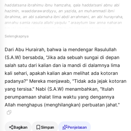
haddatsana ibrahimu ibnu hamzaha, qala haddatsani abnu abi
hazimin, waaddarawardiyyu, an yazida, an muhammadi ibni
ibrahima, an abi salamaha ibni abdi arrahmani, an abi hurayraha,
annahu samia rasula allahi yaqulu " araaytum law anna naharan
bibabi ahadikum, yaghtasilu fihi kulla yawmin khamsan, ma
taqulu dzalika yubqi min daranihi ". qalu la yubqi min daranihi
Selengkapnya
syayan. qala " fadzalika mitslu asshalawati alkhamsi, yamhu
allahu biha alkhathaya ".
Dari Abu Hurairah, bahwa ia mendengar Rasulullah
(S.A.W) bersabda, "Jika ada sebuah sungai di depan
salah satu dari kalian dan ia mandi di dalamnya lima
kali sehari, apakah kalian akan melihat ada kotoran
padanya?" Mereka menjawab, "Tidak ada jejak kotoran
yang tersisa." Nabi (S.A.W) menambahkan, "Itulah
perumpamaan shalat lima waktu yang dengannya
Allah menghapus (menghilangkan) perbuatan jahat."
Bagikan
Simpan
Penjelasan