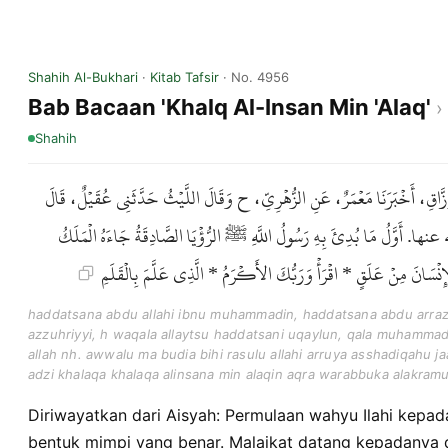
Shahih Al-Bukhari
·
Kitab Tafsir
· No. 4956
Bab Bacaan 'Khalq Al-Insan Min 'Alaq'
Shahih
حَدَّثَنَا عَبْدُ اللَّهِ بْنُ مُحَمَّدٍ، حَدَّثَنَا عَبْدُ الرَّزَّاقِ، أَخْبَرَنَا مَعْمَرٌ، عَن
مُحَمَّدُ أَخْبَرَنِي عُرْوَةُ، عَنْ عَائِشَةَ ـ رضى الله عنها. أَوَّلُ مَا بُدِئَ بِهِ ر
فَقَالَ اقْرَأْ بِاسْمِ رَبِّكَ الَّذِي خَلَقَ * خَلَقَ الإِنْسَانَ مِنْ عَلَقٍ *
haddatsana abdu allahi ibnu muhammadin, haddatsana abdu arraz
azzuhriyyi, h waqala allaytsu haddatsani uqaylun, qala muhamma
allah nh. awwalu ma budia bihi rasulu allahi arruya asshadiqahu j
adzi khalaqa khalaqa alinsana min alaqin aqra warabbuka alakramu 
Diriwayatkan dari Aisyah: Permulaan wahyu Ilahi kepada Rasulullah
bentuk mimpi yang benar. Malaikat datang kepadanya d