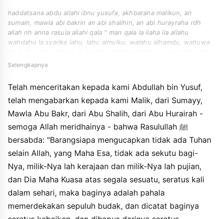
haddatsana abdu allahi ibnu yusufa, akhbarana malikun, an
sumain, mawla abi bakrin an abi shalihin, an abi hurayraha rdh
allah nh anna rasula allahi qala " man qala la ilaha ila allahu
wahdahu la syarika lahu, lahu almulku, walahu alhamdu, wahuwa
ala kulli syain qadirun. fi yawmin miaha marrahin, kanat lahu adla
asyri riqabin, wakutibat lahu miahu hasanahin, wamuhiyat anhu
Selengkapnya
miahu sayyiahin, wakanat lahu hirzan mina assyaythani yawmahu
dzalika hatta yumsiya, walam yati ahadun biafdhala mimma jaa
Telah menceritakan kepada kami Abdullah bin Yusuf,
bihi, ila ahadun amila aktsara min dzalika ".
telah mengabarkan kepada kami Malik, dari Sumayy,
Mawla Abu Bakr, dari Abu Shalih, dari Abu Hurairah -
semoga Allah meridhainya - bahwa Rasulullah ﷺ
bersabda: "Barangsiapa mengucapkan tidak ada Tuhan
selain Allah, yang Maha Esa, tidak ada sekutu bagi-
Nya, milik-Nya lah kerajaan dan milik-Nya lah pujian,
dan Dia Maha Kuasa atas segala sesuatu, seratus kali
dalam sehari, maka baginya adalah pahala
memerdekakan sepuluh budak, dan dicatat baginya