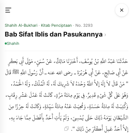
Shahih Al-Bukhari
·
Kitab Penciptaan
· No. 3293
Bab Sifat Iblis dan Pasukannya
Shahih
حَدَّثَنَا عَبْدُ اللَّهِ بْنُ يُوسُفَ، أَخْبَرَنَا مَالِكٌ، عَنْ سُمَىٍّ، مَوْلَى أَبِي بَكْرٍ
عَنْ أَبِي صَالِحٍ، عَنْ أَبِي هُرَيْرَةَ ـ رضى الله عنه ـ أَنَّ رَسُولَ اللَّهِ ﷺ قَالَ
" مَنْ قَالَ لاَ إِلَهَ إِلاَّ اللَّهُ وَحْدَهُ لاَ شَرِيكَ لَهُ، لَهُ الْمُلْكُ، وَلَهُ الْحَمْدُ،
وَهُوَ عَلَى كُلِّ شَىْءٍ قَدِيرٌ. فِي يَوْمٍ مِائَةَ مَرَّةٍ، كَانَتْ لَهُ عَدْلَ عَشْرِ رِقَابٍ،
وَكُتِبَتْ لَهُ مِائَةُ حَسَنَةٍ، وَمُحِيَتْ عَنْهُ مِائَةُ سَيِّئَةٍ، وَكَانَتْ لَهُ حِرْزًا مِنَ
الشَّيْطَانِ يَوْمَهُ ذَلِكَ حَتَّى يُمْسِيَ، وَلَمْ يَأْتِ أَحَدٌ بِأَفْضَلَ مِمَّا جَاءَ بِهِ،
إِلاَّ أَحَدٌ عَمِلَ أَكْثَرَ مِنْ ذَلِكَ ".