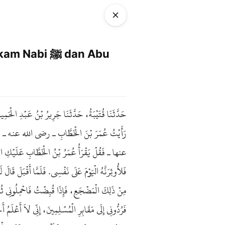
 ﷺ dan Abu
حَدَّثَنَا قُتَيْبَةُ، حَدَّثَنَا جَرِيرُ بْنُ عَبْدِ الْحَم
رَأَيْتُ عُمَرَ بْنَ الْخَطَّابِ ـ رضى الله عنه ـ قَالَ 
عنها ـ فَقُلْ يَقْرَأُ عُمَرُ بْنُ الْخَطَّابِ عَلَيْكِ ال،
فَلأُوثِرَنَّهُ الْيَوْمَ عَلَى نَفْسِي. فَلَمَّا أَقْبَلَ قَالَ ل
مِنْ ذَلِكَ الْمَضْجَعِ، فَإِذَا قُبِضْتُ فَاحْمِلُونِي ثُمَّ س
فَرُدُّونِي إِلَى مَقَابِرِ الْمُسْلِمِينَ، إِنِّي لاَ أَعْلَمُ أ