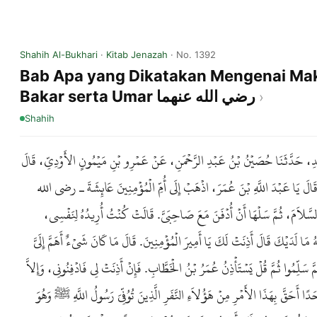
Shahih Al-Bukhari
·
Kitab Jenazah
· No. 1392
Bab Apa yang Dikatakan Mengenai Makam Nabi
Bakar serta Umar رضي الله عنهما
Shahih
ِيدِ، حَدَّثَنَا حُصَيْنُ بْنُ عَبْدِ الرَّحْمَنِ، عَنْ عَمْرِو بْنِ مَيْمُونٍ الأَوْدِيِّ، قَالَ
يَا عَبْدَ اللَّهِ بْنَ عُمَرَ، اذْهَبْ إِلَى أُمِّ الْمُؤْمِنِينَ عَائِشَةَ ـ رضى الله
سَّلاَمَ، ثُمَّ سَلْهَا أَنْ أُدْفَنَ مَعَ صَاحِبَىَّ. قَالَتْ كُنْتُ أُرِيدُهُ لِنَفْسِي
َهُ مَا لَدَيْكَ قَالَ أَذِنَتْ لَكَ يَا أَمِيرَ الْمُؤْمِنِينَ. قَالَ مَا كَانَ شَىْءٌ أَهَمَّ إِلَىَّ
َلِّمُوا ثُمَّ قُلْ يَسْتَأْذِنُ عُمَرُ بْنُ الْخَطَّابِ. فَإِنْ أَذِنَتْ لِي فَادْفِنُونِي، وَإِلاَّ
َحَدًا أَحَقَّ بِهَذَا الأَمْرِ مِنْ هَؤُلاَءِ النَّفَرِ الَّذِينَ تُوُفِّيَ رَسُولُ اللَّهِ ﷺ وَهُوَ