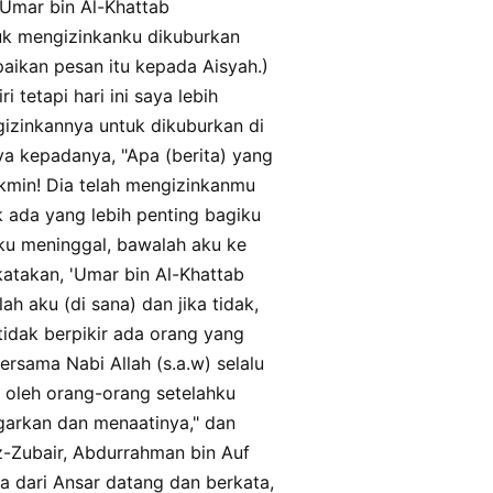
'Umar bin Al-Khattab
a abi waqqashin, wawalaja alayhi
allahi, kana laka mina alqadami fi
uk mengizinkanku dikuburkan
hadahu bada hadza kullihi. faqala
ikan pesan itu kepada Aisyah.)
aha min badi bialmuhajirina alawwalina
i tetapi hari ini saya lebih
ahum, waushihi bialanshari khayran
ayufa an musiihim, waushihi
gizinkannya untuk dikuburkan di
aan yuqatala min waraihim, waan la
ya kepadanya, "Apa (berita) yang
kmin! Dia telah mengizinkanmu
k ada yang lebih penting bagiku
 aku meninggal, bawalah aku ke
atakan, 'Umar bin Al-Khattab
ah aku (di sana) dan jika tidak,
idak berpikir ada orang yang
rsama Nabi Allah (s.a.w) selalu
h oleh orang-orang setelahku
garkan dan menaatinya," dan
z-Zubair, Abdurrahman bin Auf
a dari Ansar datang dan berkata,