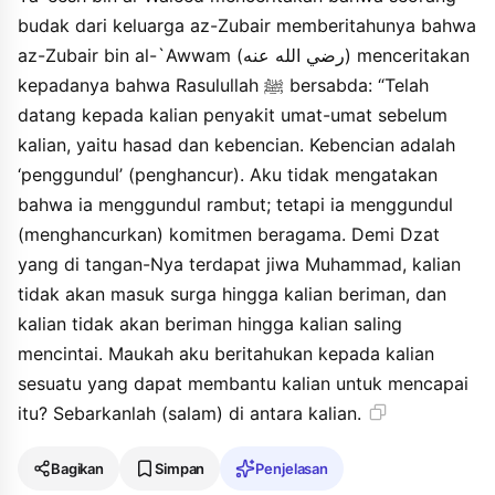
aljannaha hatta tuminu wala tuminu hatta tahabbu afala
budak dari keluarga az-Zubair memberitahunya bahwa
unabbiukum bima yutsabbitu dzalika lakum afsyu assalama
baynakum haddatsana abu amirin haddatsana aliyyu ibnu
az-Zubair bin al-`Awwam (رضي الله عنه) menceritakan
almubaraki an yahya ibni abi katsirin an yaisya ibni alwalidi anna
kepadanya bahwa Rasulullah ﷺ bersabda: “Telah
mawlan liali azzubayri haddatsahu anna azzubayra radhiya allahu
datang kepada kalian penyakit umat-umat sebelum
anhu haddatsahu anna annabiyya shalla allahu alayhi wasallama
qala dabba ilaykum fadzakarahu haddatsana ibrahimu ibnu
kalian, yaitu hasad dan kebencian. Kebencian adalah
khalidin haddatsana rabahun an mamarin an yahya ibni abi
‘penggundul’ (penghancur). Aku tidak mengatakan
katsirin an yaisya ibni alwalidi ibni hisyamin an mawlan liali
bahwa ia menggundul rambut; tetapi ia menggundul
azzubayri anna azzubayra ibna alawwami radhiya allahu anhu
haddatsahu anna rasula allahi shalla allahu alayhi wasallama qala
(menghancurkan) komitmen beragama. Demi Dzat
dabba ilaykum fadzakarahu.
yang di tangan-Nya terdapat jiwa Muhammad, kalian
tidak akan masuk surga hingga kalian beriman, dan
kalian tidak akan beriman hingga kalian saling
mencintai. Maukah aku beritahukan kepada kalian
sesuatu yang dapat membantu kalian untuk mencapai
itu? Sebarkanlah (salam) di antara kalian.
Bagikan
Simpan
Penjelasan