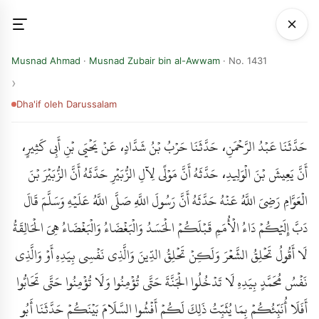
Musnad Ahmad
·
Musnad Zubair bin al-Awwam
· No. 1431
Dha'if
oleh Darussalam
حَدَّثَنَا عَبْدُ الرَّحْمَنِ، حَدَّثَنَا حَرْبُ بْنُ شَدَّادٍ، عَنْ يَحْيَى بْنِ أَبِي كَثِيرٍ،
أَنَّ يَعِيشَ بْنَ الْوَلِيدِ، حَدَّثَهُ أَنَّ مَوْلًى لِآلِ الزُّبَيْرِ حَدَّثَهُ أَنَّ الزُّبَيْرَ بْنَ
الْعَوَّامِ رَضِيَ اللَّهُ عَنْهُ حَدَّثَهُ أَنَّ رَسُولَ اللَّهِ صَلَّى اللَّهُ عَلَيْهِ وَسَلَّمَ قَالَ
دَبَّ إِلَيْكُمْ دَاءُ الْأُمَمِ قَبْلَكُمْ الْحَسَدُ وَالْبَغْضَاءُ وَالْبَغْضَاءُ هِيَ الْحَالِقَةُ
لَا أَقُولُ تَحْلِقُ الشَّعْرَ وَلَكِنْ تَحْلِقُ الدِّينَ وَالَّذِي نَفْسِي بِيَدِهِ أَوْ وَالَّذِي
نَفْسُ مُحَمَّدٍ بِيَدِهِ لَا تَدْخُلُوا الْجَنَّةَ حَتَّى تُؤْمِنُوا وَلَا تُؤْمِنُوا حَتَّى تَحَابُّوا
أَفَلَا أُنَبِّئُكُمْ بِمَا يُثَبِّتُ ذَلِكَ لَكُمْ أَفْشُوا السَّلَامَ بَيْنَكُمْ حَدَّثَنَا أَبُو