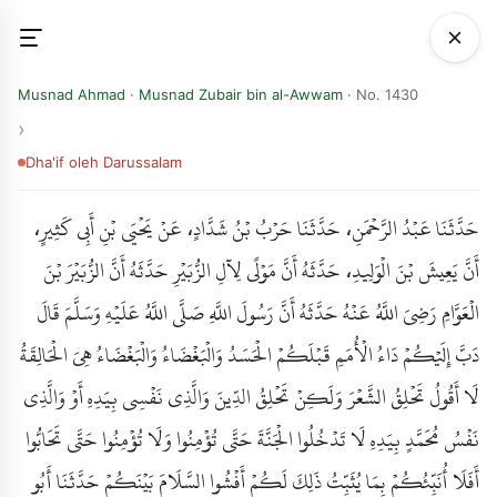
Musnad Ahmad
·
Musnad Zubair bin al-Awwam
· No. 1430
Dha'if
oleh Darussalam
حَدَّثَنَا عَبْدُ الرَّحْمَنِ، حَدَّثَنَا حَرْبُ بْنُ شَدَّادٍ، عَنْ يَحْيَى بْنِ أَبِي كَثِيرٍ،
أَنَّ يَعِيشَ بْنَ الْوَلِيدِ، حَدَّثَهُ أَنَّ مَوْلًى لِآلِ الزُّبَيْرِ حَدَّثَهُ أَنَّ الزُّبَيْرَ بْنَ
الْعَوَّامِ رَضِيَ اللَّهُ عَنْهُ حَدَّثَهُ أَنَّ رَسُولَ اللَّهِ صَلَّى اللَّهُ عَلَيْهِ وَسَلَّمَ قَالَ
دَبَّ إِلَيْكُمْ دَاءُ الْأُمَمِ قَبْلَكُمْ الْحَسَدُ وَالْبَغْضَاءُ وَالْبَغْضَاءُ هِيَ الْحَالِقَةُ
لَا أَقُولُ تَحْلِقُ الشَّعْرَ وَلَكِنْ تَحْلِقُ الدِّينَ وَالَّذِي نَفْسِي بِيَدِهِ أَوْ وَالَّذِي
نَفْسُ مُحَمَّدٍ بِيَدِهِ لَا تَدْخُلُوا الْجَنَّةَ حَتَّى تُؤْمِنُوا وَلَا تُؤْمِنُوا حَتَّى تَحَابُّوا
أَفَلَا أُنَبِّئُكُمْ بِمَا يُثَبِّتُ ذَلِكَ لَكُمْ أَفْشُوا السَّلَامَ بَيْنَكُمْ حَدَّثَنَا أَبُو