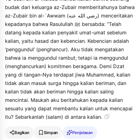
aljannaha hatta tuminu wala tuminu hatta tahabbu afala
budak dari keluarga az-Zubair memberitahunya bahwa
unabbiukum bima yutsabbitu dzalika lakum afsyu assalama
baynakum haddatsana abu amirin haddatsana aliyyu ibnu
az-Zubair bin al-`Awwam (رضي الله عنه) menceritakan
almubaraki an yahya ibni abi katsirin an yaisya ibni alwalidi anna
kepadanya bahwa Rasulullah ﷺ bersabda: “Telah
mawlan liali azzubayri haddatsahu anna azzubayra radhiya allahu
datang kepada kalian penyakit umat-umat sebelum
anhu haddatsahu anna annabiyya shalla allahu alayhi wasallama
qala dabba ilaykum fadzakarahu haddatsana ibrahimu ibnu
kalian, yaitu hasad dan kebencian. Kebencian adalah
khalidin haddatsana rabahun an mamarin an yahya ibni abi
‘penggundul’ (penghancur). Aku tidak mengatakan
katsirin an yaisya ibni alwalidi ibni hisyamin an mawlan liali
bahwa ia menggundul rambut; tetapi ia menggundul
azzubayri anna azzubayra ibna alawwami radhiya allahu anhu
haddatsahu anna rasula allahi shalla allahu alayhi wasallama qala
(menghancurkan) komitmen beragama. Demi Dzat
dabba ilaykum fadzakarahu.
yang di tangan-Nya terdapat jiwa Muhammad, kalian
tidak akan masuk surga hingga kalian beriman, dan
kalian tidak akan beriman hingga kalian saling
mencintai. Maukah aku beritahukan kepada kalian
sesuatu yang dapat membantu kalian untuk mencapai
itu? Sebarkanlah (salam) di antara kalian.
Bagikan
Simpan
Penjelasan