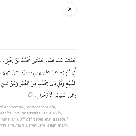
حَدَّثَنَا عَبْد اللَّهِ، حَدَّثَنِي مُحَمَّدُ بْنُ يَحْيَى
أَبِي ثَابِتٍ، عَنْ عَاصِمِ بْنِ ضَمْرَةَ، عَنْ عَلِيٍّ، رَضِ
السَّبُعِ وَكُلِّ ذِي مِخْلَبٍ مِنْ الطَّيْرِ وَعَنْ ثَمَنِ الْ
وَعَنْ الْمَيَاثِرِ الْأُرْجُوَانِ.
i asshamadi, haddatsani abi,
ashimi ibni dhamraha, an aliyyin,
naha an kulli dzi nabin min assabui
hmi alhumuri alahliyyahi waan mahri