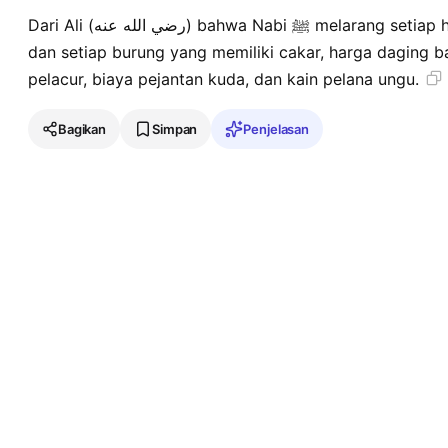
Dari Ali (رضي الله عنه) bahwa Nabi ﷺ melarang setiap hewan liar yang memiliki taring
dan setiap burung yang memiliki cakar, harga daging b
pelacur, biaya pejantan kuda, dan kain pelana ungu.
Bagikan
Simpan
Penjelasan