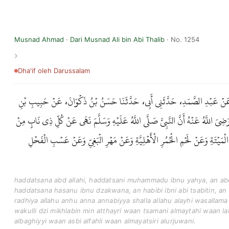
Musnad Ahmad
·
Dari Musnad Ali bin Abi Thalib
· No. 1254
Dha'if
oleh Darussalam
، عَنْ عَبْدِ الصَّمَدِ، حَدَّثَنِي أَبِي، حَدَّثَنَا حَسَنُ بْنُ ذَكْوَانَ، عَنْ حَبِيبِ بْنِ
يَ اللَّهُ عَنْهُ أَنَّ النَّبِيَّ صَلَّى اللَّهُ عَلَيْهِ وَسَلَّمَ نَهَى عَنْ كُلِّ ذِي نَابٍ مِنْ
مَيْتَةِ وَعَنْ لَحْمِ الْحُمُرِ الْأَهْلِيَّةِ وَعَنْ مَهْرِ الْبَغِيِّ وَعَنْ عَسْبِ الْفَحْلِ
haddatsana abd allahi, haddatsani muhammadu ibnu yahya, an abd
haddatsana hasanu ibnu dzakwana, an habibi ibni abi tsabitin, an 
radhiya allahu anhu anna annabiyya shalla allahu alayhi wasallama 
wakulli dzi mikhlabin min atthayri waan tsamani almaytahi waan la
albaghiyyi waan asbi alfahli waan almayatsiri alurjuwani.