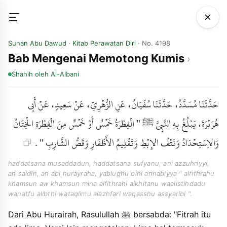
Sunan Abu Dawud
·
Kitab Perawatan Diri
· No. 4198
Bab Mengenai Memotong Kumis
Shahih
oleh Al-Albani
حَدَّثَنَا مُسَدَّدٌ، حَدَّثَنَا سُفْيَانُ، عَنِ الزُّهْرِيِّ، عَنْ سَعِيدٍ، عَنْ أَبِي
هُرَيْرَةَ، يَبْلُغُ بِهِ النَّبِيَّ ﷺ " الْفِطْرَةُ خَمْسٌ أَوْ خَمْسٌ مِنَ الْفِطْرَةِ الْخِتَانُ
وَالاِسْتِحْدَادُ وَنَتْفُ الإِبْطِ وَتَقْلِيمُ الأَظْفَارِ وَقَصُّ الشَّارِبِ " .
haddatsana musaddadun, haddatsana sufyanu, ani azzuhriyyi,
an saidin, an abi hurayraha, yablughu bihi annabiyya " alfithrahu
khamsun aw khamsun mina alfithrahi alkhitanu waalistihdadu
wanatfu alibthi wataqlimu alazhfari waqasshu assyaribi ".
Dari Abu Hurairah, Rasulullah ﷺ bersabda: "Fitrah itu