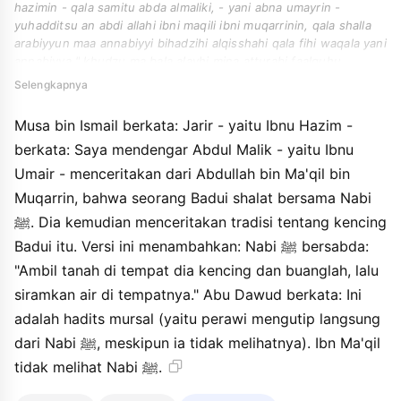
hazimin - qala samitu abda almaliki, - yani abna umayrin -
yuhadditsu an abdi allahi ibni maqili ibni muqarrinin, qala shalla
arabiyyun maa annabiyyi bihadzihi alqisshahi qala fihi waqala yani
annabiyya " khudzu ma bala alayhi mina atturabi faalquhu
waahriqu ala makanihi maan ". qala abu dawuda wahuwa
Selengkapnya
mursalun abnu maqilin lam yudriki annabiyya.
Musa bin Ismail berkata: Jarir - yaitu Ibnu Hazim -
berkata: Saya mendengar Abdul Malik - yaitu Ibnu
Umair - menceritakan dari Abdullah bin Ma'qil bin
Muqarrin, bahwa seorang Badui shalat bersama Nabi
ﷺ. Dia kemudian menceritakan tradisi tentang kencing
Badui itu. Versi ini menambahkan: Nabi ﷺ bersabda:
"Ambil tanah di tempat dia kencing dan buanglah, lalu
siramkan air di tempatnya." Abu Dawud berkata: Ini
adalah hadits mursal (yaitu perawi mengutip langsung
dari Nabi ﷺ, meskipun ia tidak melihatnya). Ibn Ma'qil
tidak melihat Nabi ﷺ.