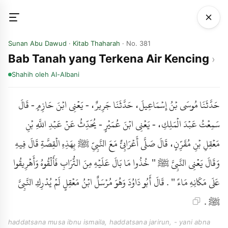
Sunan Abu Dawud
·
Kitab Thaharah
· No. 381
Bab Tanah yang Terkena Air Kencing
Shahih
oleh Al-Albani
حَدَّثَنَا مُوسَى بْنُ إِسْمَاعِيلَ، حَدَّثَنَا جَرِيرٌ، - يَعْنِي ابْنَ حَازِمٍ - قَالَ
سَمِعْتُ عَبْدَ الْمَلِكِ، - يَعْنِي ابْنَ عُمَيْرٍ - يُحَدِّثُ عَنْ عَبْدِ اللَّهِ بْنِ
مَعْقِلِ بْنِ مُقَرِّنٍ، قَالَ صَلَّى أَعْرَابِيٌّ مَعَ النَّبِيِّ ﷺ بِهَذِهِ الْقِصَّةِ قَالَ فِيهِ
وَقَالَ يَعْنِي النَّبِيَّ ﷺ " خُذُوا مَا بَالَ عَلَيْهِ مِنَ التُّرَابِ فَأَلْقُوهُ وَأَهْرِيقُوا
عَلَى مَكَانِهِ مَاءً " . قَالَ أَبُو دَاوُدَ وَهُوَ مُرْسَلٌ ابْنُ مَعْقِلٍ لَمْ يُدْرِكِ النَّبِيَّ
ﷺ .
haddatsana musa ibnu ismaila, haddatsana jarirun, - yani abna