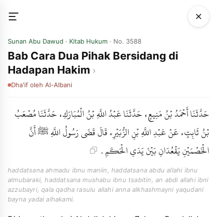
Sunan Abu Dawud
·
Kitab Hukum
· No. 3588
Bab Cara Dua Pihak Bersidang di
Hadapan Hakim
Dha'if
oleh Al-Albani
حَدَّثَنَا أَحْمَدُ بْنُ مَنِيعٍ، حَدَّثَنَا عَبْدُ اللَّهِ بْنُ الْمُبَارَكِ، حَدَّثَنَا مُصْعَبُ
بْنُ ثَابِتٍ، عَنْ عَبْدِ اللَّهِ بْنِ الزُّبَيْرِ، قَالَ قَضَى رَسُولُ اللَّهِ ﷺ أَنَّ
الْخَصْمَيْنِ يَقْعُدَانِ بَيْنَ يَدَىِ الْحَكَمِ .
haddatsana ahmadu ibnu maniin, haddatsana abdu allahi ibnu
almubaraki, haddatsana mushabu ibnu tsabitin, an abdi allahi ibni
azzubayri, qala qadha rasulu allahi anna alkhashmayni yaqudani
bayna yadai alhakami.