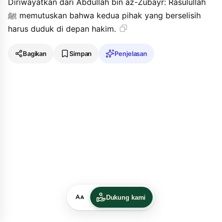
Diriwayatkan dari Abdullah bin az-Zubayr: Rasulullah
ﷺ memutuskan bahwa kedua pihak yang berselisih
harus duduk di depan hakim.
Bagikan
Simpan
Penjelasan
Dukung kami