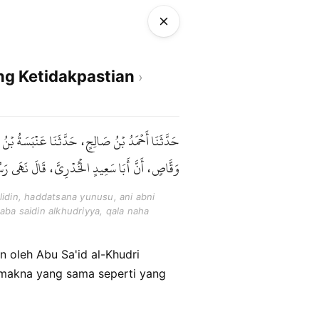
ng Ketidakpastian
حَدَّثَنَا أَحْمَدُ بْنُ صَالِحٍ، حَدَّثَنَا عَنْبَسَةُ بْنُ
وَقَّاصٍ، أَنَّ أَبَا سَعِيدٍ الْخُدْرِيَّ، قَالَ نَهَى  .
idin, haddatsana yunusu, ani abni
aba saidin alkhudriyya, qala naha
an oleh Abu Sa'id al-Khudri