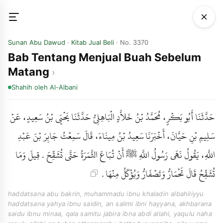
Sunan Abu Dawud
·
Kitab Jual Beli
· No. 3370
Bab Tentang Menjual Buah Sebelum
Matang
Shahih
oleh Al-Albani
حَدَّثَنَا أَبُو بَكْرٍ، مُحَمَّدُ بْنُ خَلاَّدٍ الْبَاهِلِيُّ حَدَّثَنَا يَحْيَى بْنُ سَعِيدٍ، عَنْ
سَلِيمِ بْنِ حَيَّانَ، أَخْبَرَنَا سَعِيدُ بْنُ مِينَاءَ، قَالَ سَمِعْتُ جَابِرَ بْنَ عَبْدِ
اللَّهِ، يَقُولُ نَهَى رَسُولُ اللَّهِ ﷺ أَنْ تُبَاعَ الثَّمَرَةُ حَتَّى تُشَقِّحَ . قِيلَ وَمَا
تُشَقِّحُ قَالَ تَحْمَارُّ وَتَصْفَارُّ وَيُؤْكَلُ مِنْهَا .
haddatsana abu bakrin, muhammadu ibnu khaladin albahiliyyu
haddatsana yahya ibnu saidin, an salimi ibni hayyana, akhbarana
saidu ibnu minaa, qala samitu jabira ibna abdi allahi, yaqulu naha