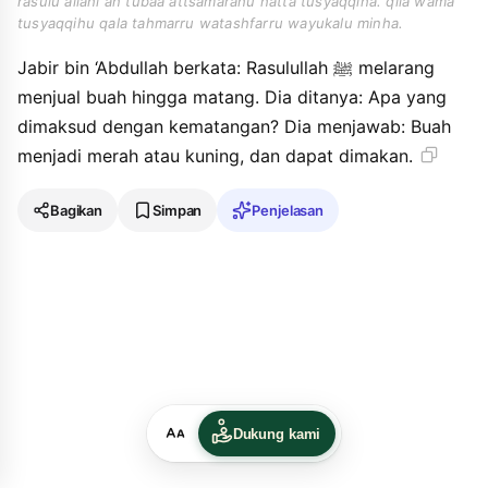
rasulu allahi an tubaa attsamarahu hatta tusyaqqiha. qila wama
tusyaqqihu qala tahmarru watashfarru wayukalu minha.
Jabir bin ‘Abdullah berkata: Rasulullah ﷺ melarang
menjual buah hingga matang. Dia ditanya: Apa yang
dimaksud dengan kematangan? Dia menjawab: Buah
menjadi merah atau kuning, dan dapat dimakan.
Bagikan
Simpan
Penjelasan
Dukung kami