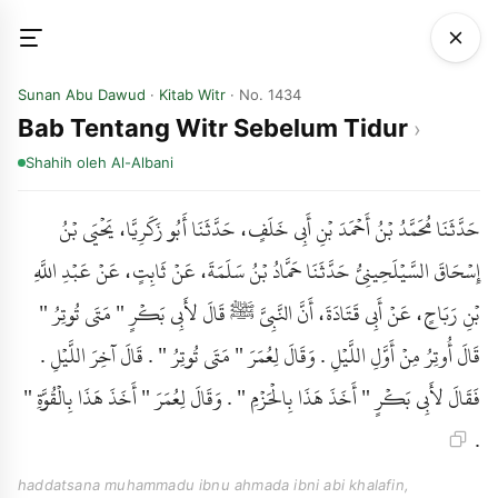
Sunan Abu Dawud
·
Kitab Witr
· No. 1434
Bab Tentang Witr Sebelum Tidur
Shahih
oleh Al-Albani
حَدَّثَنَا مُحَمَّدُ بْنُ أَحْمَدَ بْنِ أَبِي خَلَفٍ، حَدَّثَنَا أَبُو زَكَرِيَّا، يَحْيَى بْنُ
إِسْحَاقَ السَّيْلَحِينِيُّ حَدَّثَنَا حَمَّادُ بْنُ سَلَمَةَ، عَنْ ثَابِتٍ، عَنْ عَبْدِ اللَّهِ
بْنِ رَبَاحٍ، عَنْ أَبِي قَتَادَةَ، أَنَّ النَّبِيَّ ﷺ قَالَ لأَبِي بَكْرٍ " مَتَى تُوتِرُ "
قَالَ أُوتِرُ مِنْ أَوَّلِ اللَّيْلِ . وَقَالَ لِعُمَرَ " مَتَى تُوتِرُ " . قَالَ آخِرَ اللَّيْلِ .
فَقَالَ لأَبِي بَكْرٍ " أَخَذَ هَذَا بِالْحَزْمِ " . وَقَالَ لِعُمَرَ " أَخَذَ هَذَا بِالْقُوَّةِ "
.
haddatsana muhammadu ibnu ahmada ibni abi khalafin,