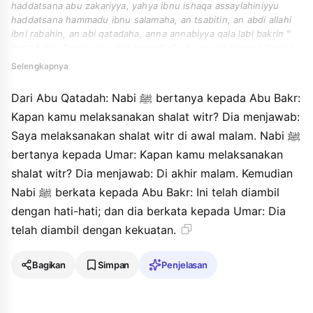
haddatsana abu zakariyya, yahya ibnu ishaqa assaylahiniyyu
haddatsana hammadu ibnu salamaha, an tsabitin, an abdi allahi
ibni rabahin, an abi qatadaha, anna annabiyya qala labi bakrin "
mata tutiru " qala utiru min awwali allayli. waqala liumara " mata
tutiru ". qala akhira allayli. faqala labi bakrin " akhadza hadza
Selengkapnya
bialhazmi ". waqala liumara " akhadza hadza bialquwwahi ".
Dari Abu Qatadah: Nabi ﷺ bertanya kepada Abu Bakr:
Kapan kamu melaksanakan shalat witr? Dia menjawab:
Saya melaksanakan shalat witr di awal malam. Nabi ﷺ
bertanya kepada Umar: Kapan kamu melaksanakan
shalat witr? Dia menjawab: Di akhir malam. Kemudian
Nabi ﷺ berkata kepada Abu Bakr: Ini telah diambil
dengan hati-hati; dan dia berkata kepada Umar: Dia
telah diambil dengan kekuatan.
Bagikan
Simpan
Penjelasan