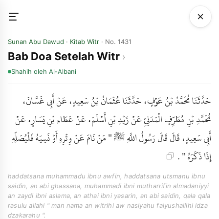
Sunan Abu Dawud
·
Kitab Witr
· No. 1431
Bab Doa Setelah Witr
Shahih
oleh Al-Albani
حَدَّثَنَا مُحَمَّدُ بْنُ عَوْفٍ، حَدَّثَنَا عُثْمَانُ بْنُ سَعِيدٍ، عَنْ أَبِي غَسَّانَ،
مُحَمَّدِ بْنِ مُطَرِّفٍ الْمَدَنِيِّ عَنْ زَيْدِ بْنِ أَسْلَمَ، عَنْ عَطَاءِ بْنِ يَسَارٍ، عَنْ
أَبِي سَعِيدٍ، قَالَ قَالَ رَسُولُ اللَّهِ ﷺ " مَنْ نَامَ عَنْ وِتْرِهِ أَوْ نَسِيَهُ فَلْيُصَلِّهِ
إِذَا ذَكَرَهُ " .
haddatsana muhammadu ibnu awfin, haddatsana utsmanu ibnu
saidin, an abi ghassana, muhammadi ibni mutharrifin almadaniyyi
an zaydi ibni aslama, an athai ibni yasarin, an abi saidin, qala qala
rasulu allahi " man nama an witrihi aw nasiyahu falyushallihi idza
dzakarahu ".