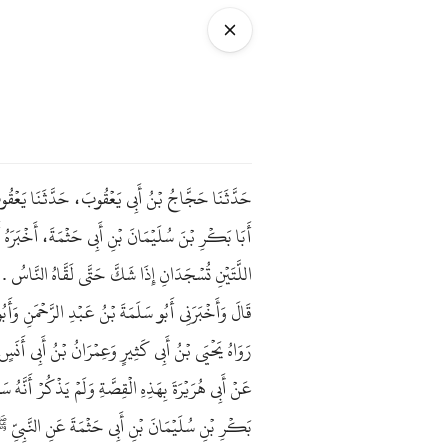
حَدَّثَنَا حَجَّاجُ بْنُ أَبِي يَعْقُوبَ، حَدَّثَنَا يَعْقُ
أَبَا بَكْرِ بْنَ سُلَيْمَانَ بْنِ أَبِي حَثْمَةَ، أَخْبَرَهُ أ
اللَّتَيْنِ تُسْجَدَانِ إِذَا شَكَّ حَتَّى لَقَّاهُ النَّاسُ  .
قَالَ وَأَخْبَرَنِي أَبُو سَلَمَةَ بْنُ عَبْدِ الرَّحْمَنِ وَأَ
رَوَاهُ يَحْيَى بْنُ أَبِي كَثِيرٍ وَعِمْرَانُ بْنُ أَبِي أَنَس
عَنْ أَبِي هُرَيْرَةَ بِهَذِهِ الْقِصَّةِ وَلَمْ يَذْكُرْ أَنَّهُ
بَكْرِ بْنِ سُلَيْمَانَ بْنِ أَبِي حَثْمَةَ عَنِ النَّبِيّ .