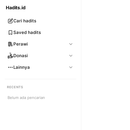
Hadits.id
Cari hadits
Saved hadits
Perawi
Donasi
Lainnya
RECENTS
Belum ada pencarian