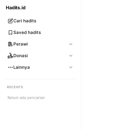
Hadits.id
Cari hadits
Saved hadits
Perawi
Donasi
Lainnya
RECENTS
Belum ada pencarian