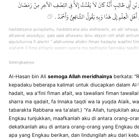
ِ بْنِ أَبِي طَالِبٍ أَنَّهُ كَانَ لاَ يَقْنُتُ إِلاَّ فِي النِّصْفِ الآخِرِ مِنْ رَمَضَانَ
هْلِ الْعِلْمِ إِلَى هَذَا وَبِهِ يَقُولُ الشَّافِعِيُّ وَأَحْمَدُ
haddatsana qutaybahu, haddatsana abu alahwashi, an abi ishaqa, 
alhawrai assadiyyi, qala qala alhasanu ibnu aliyyin rdh allah anhuma
aquluhunna fi alwitri " allahumma ahdini fiman hadayta waafini fi
wabarik li fima athayta waqini syarra ma qadhayta fainnaka taqdh
yadzillu man waalyta tabarakta rabbana wataalayta ". qala wafi alba
haditsun hasanun la narifuhu ila min hadza alwajhi min haditsi a
Selengkapnya
ibnu syaybana. wala narifu ani annabiyyi fi alqunuti fi alwitri sy
alilmi fi alqunuti fi alwitri faraa abdu allahi ibnu masudin alqunuta 
Al-Hasan bin Ali
semoga Allah meridhainya
berkata: "Rasulull
alqunuta qabla arrukui. wahuwa qawlu badhi ahli alilmi wabihi y
kepadaku beberapa kalimat untuk diucapkan dalam Al-
almubaraki waishaqu waahlu alkufahi. waqad ruwiya an aliyyi ibni 
fi annishfi alakhiri min ramadhana wakana yaqnutu bada arrukui. w
hadait, wa a'fini fiman afait, wa tawallani fiman tawallai
hadza wabihi yaqulu assyafiiyyu waahmadu.
sharra ma qadait, fa Innaka taqdi wa la yuqda Alaik, wa
tabarakta Rabbana wa ta'alait.) 'Ya Allah, tunjukilah a
Engkau tunjukkan, maafkanlah aku di antara orang-or
dekatkanlah aku di antara orang-orang yang Engkau de
apa yang Engkau berikan, dan lindungilah aku dari ke