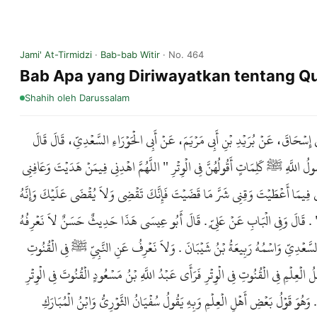
Jami' At-Tirmidzi
·
Bab-bab Witir
· No. 464
Bab Apa yang Diriwayatkan tentang Q
Shahih
oleh Darussalam
ي إِسْحَاقَ، عَنْ بُرَيْدِ بْنِ أَبِي مَرْيَمَ، عَنْ أَبِي الْحَوْرَاءِ السَّعْدِيِّ، قَالَ قَالَ
 اللَّهِ ﷺ كَلِمَاتٍ أَقُولُهُنَّ فِي الْوِتْرِ " اللَّهُمَّ اهْدِنِي فِيمَنْ هَدَيْتَ وَعَافِنِي
 لِي فِيمَا أَعْطَيْتَ وَقِنِي شَرَّ مَا قَضَيْتَ فَإِنَّكَ تَقْضِي وَلاَ يُقْضَى عَلَيْكَ وَإِنَّهُ
تَ " . قَالَ وَفِي الْبَابِ عَنْ عَلِيٍّ . قَالَ أَبُو عِيسَى هَذَا حَدِيثٌ حَسَنٌ لاَ نَعْرِفُهُ
السَّعْدِيِّ وَاسْمُهُ رَبِيعَةُ بْنُ شَيْبَانَ . وَلاَ نَعْرِفُ عَنِ النَّبِيِّ ﷺ فِي الْقُنُوتِ
الْعِلْمِ فِي الْقُنُوتِ فِي الْوِتْرِ فَرَأَى عَبْدُ اللَّهِ بْنُ مَسْعُودٍ الْقُنُوتَ فِي الْوِتْرِ
 وَهُوَ قَوْلُ بَعْضِ أَهْلِ الْعِلْمِ وَبِهِ يَقُولُ سُفْيَانُ الثَّوْرِيُّ وَابْنُ الْمُبَارَكِ