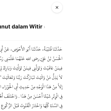
unut dalam Witir
حَدَّثَنَا قُتَيْبَةُ، حَدَّثَنَا أَبُو الأَحْوَصِ، عَنْ أَبِ
الْحَسَنُ بْنُ عَلِيٍّ رضى الله عَنْهُمَا عَلَّمَنِي رَسُولُ
فِيمَنْ عَافَيْتَ وَتَوَلَّنِي فِيمَنْ تَوَلَّيْتَ وَبَارِكْ
لاَ يَذِلُّ مَنْ وَالَيْتَ تَبَارَكْتَ رَبَّنَا وَتَعَالَيْ
إِلاَّ مِنْ هَذَا الْوَجْهِ مِنْ حَدِيثِ أَبِي الْحَوْرَاءِ 
فِي الْوِتْرِ شَيْئًا أَحْسَنَ مِنْ هَذَا . وَاخْتَلَفَ أَهْلُ 
فِي السَّنَةِ كُلِّهَا وَاخْتَارَ الْقُنُوتَ قَبْلَ الرُّكُوعِ .