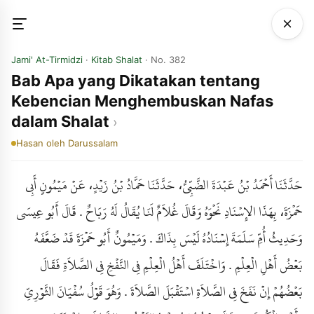
Jami' At-Tirmidzi
·
Kitab Shalat
· No. 382
Bab Apa yang Dikatakan tentang
Kebencian Menghembuskan Nafas
dalam Shalat
Hasan
oleh Darussalam
حَدَّثَنَا أَحْمَدُ بْنُ عَبْدَةَ الضَّبِّيُّ، حَدَّثَنَا حَمَّادُ بْنُ زَيْدٍ، عَنْ مَيْمُونٍ أَبِي
حَمْزَةَ، بِهَذَا الإِسْنَادِ نَحْوَهُ وَقَالَ غُلاَمٌ لَنَا يُقَالُ لَهُ رَبَاحٌ . قَالَ أَبُو عِيسَى
وَحَدِيثُ أُمِّ سَلَمَةَ إِسْنَادُهُ لَيْسَ بِذَاكَ . وَمَيْمُونٌ أَبُو حَمْزَةَ قَدْ ضَعَّفَهُ
بَعْضُ أَهْلِ الْعِلْمِ . وَاخْتَلَفَ أَهْلُ الْعِلْمِ فِي النَّفْخِ فِي الصَّلاَةِ فَقَالَ
بَعْضُهُمْ إِنْ نَفَخَ فِي الصَّلاَةِ اسْتَقْبَلَ الصَّلاَةَ . وَهُوَ قَوْلُ سُفْيَانَ الثَّوْرِيِّ