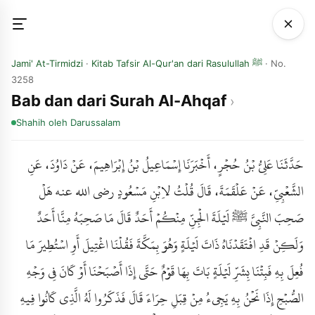
Jami' At-Tirmidzi
·
Kitab Tafsir Al-Qur'an dari Rasulullah ﷺ
· No.
3258
Bab dan dari Surah Al-Ahqaf
Shahih
oleh Darussalam
حَدَّثَنَا عَلِيُّ بْنُ حُجْرٍ، أَخْبَرَنَا إِسْمَاعِيلُ بْنُ إِبْرَاهِيمَ، عَنْ دَاوُدَ، عَنِ
الشَّعْبِيِّ، عَنْ عَلْقَمَةَ، قَالَ قُلْتُ لاِبْنِ مَسْعُودٍ رضى الله عنه هَلْ
صَحِبَ النَّبِيَّ ﷺ لَيْلَةَ الْجِنِّ مِنْكُمْ أَحَدٌ قَالَ مَا صَحِبَهُ مِنَّا أَحَدٌ
وَلَكِنْ قَدِ افْتَقَدْنَاهُ ذَاتَ لَيْلَةٍ وَهُوَ بِمَكَّةَ فَقُلْنَا اغْتِيلَ أَوِ اسْتُطِيرَ مَا
فُعِلَ بِهِ فَبِتْنَا بِشَرِّ لَيْلَةٍ بَاتَ بِهَا قَوْمٌ حَتَّى إِذَا أَصْبَحْنَا أَوْ كَانَ فِي وَجْهِ
الصُّبْحِ إِذَا نَحْنُ بِهِ يَجِيءُ مِنْ قِبَلِ حِرَاءَ قَالَ فَذَكَرُوا لَهُ الَّذِي كَانُوا فِيهِ