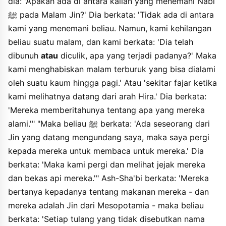
dia: 'Apakah ada di antara kalian yang menemani Nabi
yudzkari asmu allahi alayhi yaqau fi aydikum awfara ma kana
ﷺ pada Malam Jin?' Dia berkata: 'Tidak ada di antara
lahman wakullu barahin aw rawtsahin alafun lidawabbikum ".
kami yang menemani beliau. Namun, kami kehilangan
faqala rasulu allahi " fala tastanju bihima fainnahuma zadu
ikhwanikum mina aljinni ". qala abu isa hadza haditsun hasanun
beliau suatu malam, dan kami berkata: 'Dia telah
shahihun.
dibunuh
atau
diculik, apa yang terjadi padanya?' Maka
kami menghabiskan malam terburuk yang bisa dialami
oleh suatu kaum hingga pagi.' Atau 'sekitar fajar ketika
kami melihatnya datang dari arah Hira.' Dia berkata:
'Mereka memberitahunya tentang apa yang mereka
alami.'" "Maka beliau ﷺ berkata: 'Ada seseorang dari
Jin yang datang mengundang saya, maka saya pergi
kepada mereka untuk membaca untuk mereka.' Dia
berkata: 'Maka kami pergi dan melihat jejak mereka
dan bekas api mereka.'" Ash-Sha'bi berkata: 'Mereka
bertanya kepadanya tentang makanan mereka - dan
mereka adalah Jin dari Mesopotamia - maka beliau
berkata: 'Setiap tulang yang tidak disebutkan nama