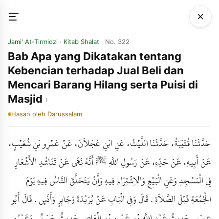
Jami' At-Tirmidzi
·
Kitab Shalat
· No. 322
Bab Apa yang Dikatakan tentang
Kebencian terhadap Jual Beli dan
Mencari Barang Hilang serta Puisi di
Masjid
Hasan
oleh Darussalam
حَدَّثَنَا قُتَيْبَةُ، حَدَّثَنَا اللَّيْثُ، عَنِ ابْنِ عَجْلاَنَ، عَنْ عَمْرِو بْنِ شُعَيْبٍ،
عَنْ أَبِيهِ، عَنْ جَدِّهِ، عَنْ رَسُولِ اللَّهِ ﷺ أَنَّهُ نَهَى عَنْ تَنَاشُدِ الأَشْعَارِ
فِي الْمَسْجِدِ وَعَنِ الْبَيْعِ وَالاِشْتِرَاءِ فِيهِ وَأَنْ يَتَحَلَّقَ النَّاسُ فِيهِ يَوْمَ
الْجُمُعَةِ قَبْلَ الصَّلاَةِ . قَالَ وَفِي الْبَابِ عَنْ بُرَيْدَةَ وَجَابِرٍ وَأَنَسٍ . قَالَ أَبُو
عِيسَى حَدِيثُ عَبْدِ اللَّهِ بْنِ عَمْرِو بْنِ الْعَاصِ حَدِيثٌ حَسَنٌ . وَعَمْرُو