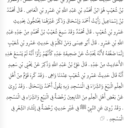
بْنُ شُعَيْبٍ هُوَ ابْنُ مُحَمَّدِ بْنِ عَبْدِ اللَّهِ بْنِ عَمْرِو بْنِ الْعَاصِ . قَالَ مُحَمَّدُ
بْنُ إِسْمَاعِيلَ رَأَيْتُ أَحْمَدَ وَإِسْحَاقَ وَذَكَرَ غَيْرَهُمَا يَحْتَجُّونَ بِحَدِيثِ
عَمْرِو بْنِ شُعَيْبٍ . قَالَ مُحَمَّدٌ وَقَدْ سَمِعَ شُعَيْبُ بْنُ مُحَمَّدٍ مِنْ جَدِّهِ عَبْدِ
اللَّهِ بْنِ عَمْرٍو . قَالَ أَبُو عِيسَى وَمَنْ تَكَلَّمَ فِي حَدِيثِ عَمْرِو بْنِ شُعَيْبٍ
إِنَّمَا ضَعَّفَهُ لأَنَّهُ يُحَدِّثُ عَنْ صَحِيفَةِ جَدِّهِ كَأَنَّهُمْ رَأَوْا أَنَّهُ لَمْ يَسْمَعْ هَذِهِ
الأَحَادِيثَ مِنْ جَدِّهِ . قَالَ عَلِيُّ بْنُ عَبْدِ اللَّهِ وَذُكِرَ عَنْ يَحْيَى بْنِ سَعِيدٍ
أَنَّهُ قَالَ حَدِيثُ عَمْرِو بْنِ شُعَيْبٍ عِنْدَنَا وَاهِي . وَقَدْ كَرِهَ قَوْمٌ مِنْ أَهْلِ
الْعِلْمِ الْبَيْعَ وَالشِّرَاءَ فِي الْمَسْجِدِ وَبِهِ يَقُولُ أَحْمَدُ وَإِسْحَاقُ . وَقَدْ رُوِيَ
عَنْ بَعْضِ أَهْلِ الْعِلْمِ مِنَ التَّابِعِينَ رُخْصَةٌ فِي الْبَيْعِ وَالشِّرَاءِ فِي الْمَسْجِدِ
. وَقَدْ رُوِيَ عَنِ النَّبِيِّ ﷺ فِي غَيْرِ حَدِيثٍ رُخْصَةٌ فِي إِنْشَادِ الشِّعْرِ فِي
الْمَسْجِدِ .