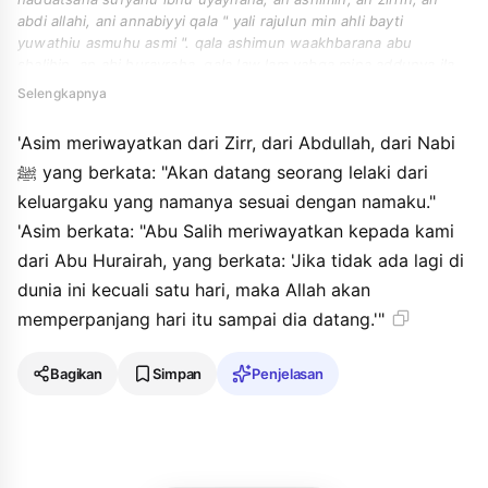
abdi allahi, ani annabiyyi qala " yali rajulun min ahli bayti
yuwathiu asmuhu asmi ". qala ashimun waakhbarana abu
shalihin, an abi hurayraha, qala law lam yabqa mina addunya ila
yawmun lathawwala allahu dzalika alyawma hatta yaliya. qala abu
Selengkapnya
isa hadza haditsun hasanun shahihun.
'Asim meriwayatkan dari Zirr, dari Abdullah, dari Nabi
ﷺ yang berkata: "Akan datang seorang lelaki dari
keluargaku yang namanya sesuai dengan namaku."
'Asim berkata: "Abu Salih meriwayatkan kepada kami
dari Abu Hurairah, yang berkata: 'Jika tidak ada lagi di
dunia ini kecuali satu hari, maka Allah akan
memperpanjang hari itu sampai dia datang.'"
Bagikan
Simpan
Penjelasan