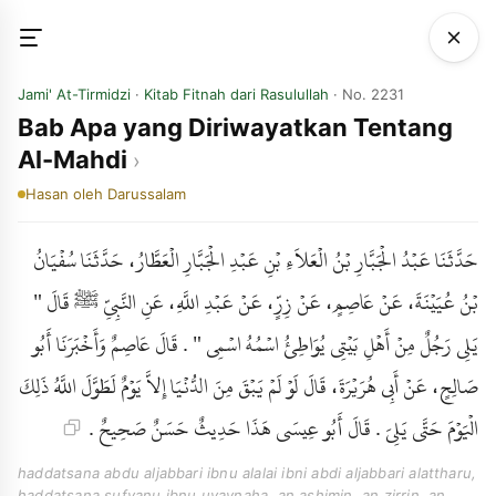
Jami' At-Tirmidzi
·
Kitab Fitnah dari Rasulullah
· No. 2231
Bab Apa yang Diriwayatkan Tentang
Al-Mahdi
Hasan
oleh Darussalam
حَدَّثَنَا عَبْدُ الْجَبَّارِ بْنُ الْعَلاَءِ بْنِ عَبْدِ الْجَبَّارِ الْعَطَّارُ، حَدَّثَنَا سُفْيَانُ
بْنُ عُيَيْنَةَ، عَنْ عَاصِمٍ، عَنْ زِرٍّ، عَنْ عَبْدِ اللَّهِ، عَنِ النَّبِيِّ ﷺ قَالَ "
يَلِي رَجُلٌ مِنْ أَهْلِ بَيْتِي يُوَاطِئُ اسْمُهُ اسْمِي " . قَالَ عَاصِمٌ وَأَخْبَرَنَا أَبُو
صَالِحٍ، عَنْ أَبِي هُرَيْرَةَ، قَالَ لَوْ لَمْ يَبْقَ مِنَ الدُّنْيَا إِلاَّ يَوْمٌ لَطَوَّلَ اللَّهُ ذَلِكَ
الْيَوْمَ حَتَّى يَلِيَ . قَالَ أَبُو عِيسَى هَذَا حَدِيثٌ حَسَنٌ صَحِيحٌ .
haddatsana abdu aljabbari ibnu alalai ibni abdi aljabbari alattharu,
haddatsana sufyanu ibnu uyaynaha, an ashimin, an zirrin, an