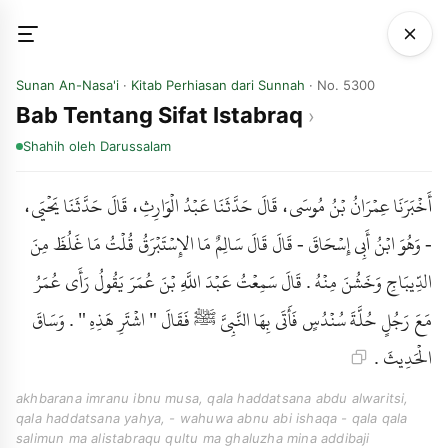
Sunan An-Nasa'i
·
Kitab Perhiasan dari Sunnah
· No. 5300
Bab Tentang Sifat Istabraq
Shahih
oleh Darussalam
أَخْبَرَنَا عِمْرَانُ بْنُ مُوسَى، قَالَ حَدَّثَنَا عَبْدُ الْوَارِثِ، قَالَ حَدَّثَنَا يَحْيَى،
- وَهُوَ ابْنُ أَبِي إِسْحَاقَ - قَالَ قَالَ سَالِمٌ مَا الإِسْتَبْرَقُ قُلْتُ مَا غَلُظَ مِنَ
الدِّيبَاجِ وَخَشُنَ مِنْهُ . قَالَ سَمِعْتُ عَبْدَ اللَّهِ بْنَ عُمَرَ يَقُولُ رَأَى عُمَرُ
مَعَ رَجُلٍ حُلَّةَ سُنْدُسٍ فَأَتَى بِهَا النَّبِيَّ ﷺ فَقَالَ " اشْتَرِ هَذِهِ " . وَسَاقَ
الْحَدِيثَ .
akhbarana imranu ibnu musa, qala haddatsana abdu alwaritsi,
qala haddatsana yahya, - wahuwa abnu abi ishaqa - qala qala
salimun ma alistabraqu qultu ma ghaluzha mina addibaji