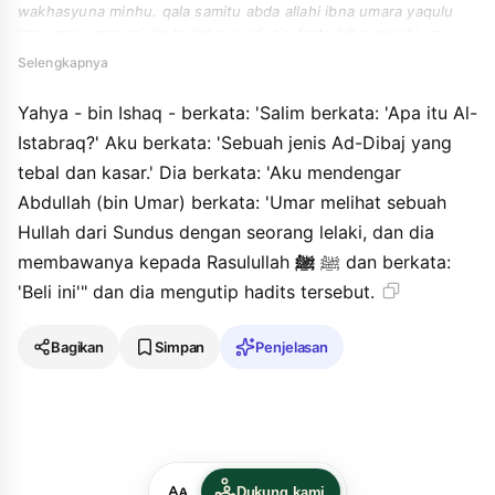
wakhasyuna minhu. qala samitu abda allahi ibna umara yaqulu
raa umaru maa rajulin hullaha sundusin faata biha annabiyya
faqala " asytari hadzihi ". wasaqa alhaditsa.
Selengkapnya
Yahya - bin Ishaq - berkata: 'Salim berkata: 'Apa itu Al-
Istabraq?' Aku berkata: 'Sebuah jenis Ad-Dibaj yang
tebal dan kasar.' Dia berkata: 'Aku mendengar
Abdullah (bin Umar) berkata: 'Umar melihat sebuah
Hullah dari Sundus dengan seorang lelaki, dan dia
ﷺ
membawanya kepada Rasulullah ﷺ
dan berkata:
'Beli ini'" dan dia mengutip hadits tersebut.
Bagikan
Simpan
Penjelasan
Dukung kami