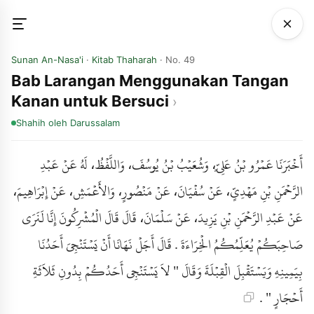
Sunan An-Nasa'i
·
Kitab Thaharah
· No. 49
Bab Larangan Menggunakan Tangan
Kanan untuk Bersuci
Shahih
oleh Darussalam
أَخْبَرَنَا عَمْرُو بْنُ عَلِيٍّ، وَشُعَيْبُ بْنُ يُوسُفَ، وَاللَّفْظُ، لَهُ عَنْ عَبْدِ
الرَّحْمَنِ بْنِ مَهْدِيٍّ، عَنْ سُفْيَانَ، عَنْ مَنْصُورٍ، وَالأَعْمَشِ، عَنْ إِبْرَاهِيمَ،
عَنْ عَبْدِ الرَّحْمَنِ بْنِ يَزِيدَ، عَنْ سَلْمَانَ، قَالَ قَالَ الْمُشْرِكُونَ إِنَّا لَنَرَى
صَاحِبَكُمْ يُعَلِّمُكُمُ الْخِرَاءَةَ . قَالَ أَجَلْ نَهَانَا أَنْ يَسْتَنْجِيَ أَحَدُنَا
بِيَمِينِهِ وَيَسْتَقْبِلَ الْقِبْلَةَ وَقَالَ " لاَ يَسْتَنْجِي أَحَدُكُمْ بِدُونِ ثَلاَثَةِ
أَحْجَارٍ " .