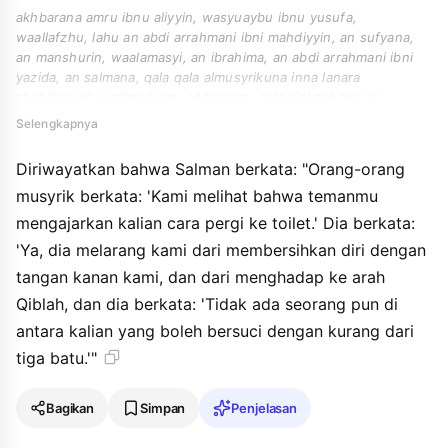
akhbarana amru ibnu aliyyin, wasyuaybu ibnu yusufa,
waallafzhu, lahu an abdi arrahmani ibni mahdiyyin, an sufyana,
an manshurin, waalamasyi, an ibrahima, an abdi arrahmani ibni
yazida, an salmana, qala qala almusyrikuna inna lanara
shahibakum yuallimukumu alkhiraaha. qala ajal nahana an
yastanjiya ahaduna biyaminihi wayastaqbila alqiblaha waqala " la
Selengkapnya
yastanji ahadukum biduni tsalatsahi ahjarin ".
Diriwayatkan bahwa Salman berkata: "Orang-orang
musyrik berkata: 'Kami melihat bahwa temanmu
mengajarkan kalian cara pergi ke toilet.' Dia berkata:
'Ya, dia melarang kami dari membersihkan diri dengan
tangan kanan kami, dan dari menghadap ke arah
Qiblah, dan dia berkata: 'Tidak ada seorang pun di
antara kalian yang boleh bersuci dengan kurang dari
tiga batu.'"
Bagikan
Simpan
Penjelasan