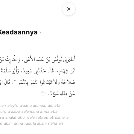
i Keadaannya
أَخْبَرَنِي يُونُسُ بْنُ عَبْدِ الأَعْلَى، وَالْحَارِثُ بْن
ابْنِ شِهَابٍ، قَالَ حَدَّثَنِي سَعِيدٌ، وَأَبُو سَلَمَةَ أَن
صَلاَحُهُ وَلاَ تَبْتَاعُوا الثَّمَرَ بِالتَّمْرِ " . قَالَ 
عَنْ مِثْلِهِ سَوَاءً .
ahan alayhi waana asmau, ani abni
idun, waabu salamaha anna aba
duwa shalahuhu wala tabtau attsamara
an abihi anna rasula allahi naha an