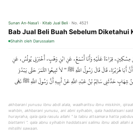
Sunan An-Nasa'i
·
Kitab Jual Beli
· No. 4521
Bab Jual Beli Buah Sebelum Diketahu
Shahih
oleh Darussalam
ُ مِسْكِينٍ، قِرَاءَةً عَلَيْهِ وَأَنَا أَسْمَعُ، عَنِ ابْنِ وَهْبٍ، أَخْبَرَنِي يُونُسُ، عَنِ
َّ أَبَا هُرَيْرَةَ، قَالَ قَالَ رَسُولُ اللَّهِ ﷺ " لاَ تَبِيعُوا الثَّمَرَ حَتَّى يَبْدُوَ
ابْنُ شِهَابٍ حَدَّثَنِي سَالِمُ بْنُ عَبْدِ اللَّهِ عَنْ أَبِيهِ أَنَّ رَسُولَ اللَّهِ ﷺ نَهَى
akhbarani yunusu ibnu abdi alala, waalharitsu ibnu miskinin, qira
wahbin, akhbarani yunusu, ani abni syihabin, qala haddatsani sa
hurayraha, qala qala rasulu allahi " la tabiu attsamara hatta yab
biattamri ". qala abnu syihabin haddatsani salimu ibnu abdi allahi 
mitslihi sawaan.