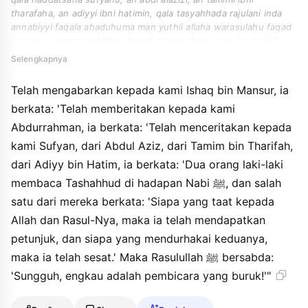
tharafaha, an adiyyi ibni hatimin, qala tasyahhada rajulani inda
annabiyyi faqala ahaduhuma man yuthii allaha warasulahu faqad
rasyada waman yashihima faqad ghawa. faqala rasulu allahi "
bisa alkhathibu anta ".
Selengkapnya
Telah mengabarkan kepada kami Ishaq bin Mansur, ia
berkata: 'Telah memberitakan kepada kami
Abdurrahman, ia berkata: 'Telah menceritakan kepada
kami Sufyan, dari Abdul Aziz, dari Tamim bin Tharifah,
dari Adiyy bin Hatim, ia berkata: 'Dua orang laki-laki
membaca Tashahhud di hadapan Nabi ﷺ, dan salah
satu dari mereka berkata: 'Siapa yang taat kepada
Allah dan Rasul-Nya, maka ia telah mendapatkan
petunjuk, dan siapa yang mendurhakai keduanya,
maka ia telah sesat.' Maka Rasulullah ﷺ bersabda:
'Sungguh, engkau adalah pembicara yang buruk!'"