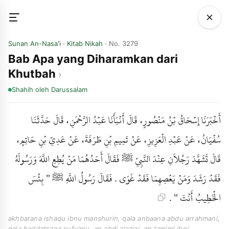
Sunan An-Nasa'i
·
Kitab Nikah
· No. 3279
Bab Apa yang Diharamkan dari
Khutbah
Shahih
oleh Darussalam
أَخْبَرَنَا إِسْحَاقُ بْنُ مَنْصُورٍ، قَالَ أَنْبَأَنَا عَبْدُ الرَّحْمَنِ، قَالَ حَدَّثَنَا
سُفْيَانُ، عَنْ عَبْدِ الْعَزِيزِ، عَنْ تَمِيمِ بْنِ طَرَفَةَ، عَنْ عَدِيِّ بْنِ حَاتِمٍ،
قَالَ تَشَهَّدَ رَجُلاَنِ عِنْدَ النَّبِيِّ ﷺ فَقَالَ أَحَدُهُمَا مَنْ يُطِعِ اللَّهَ وَرَسُولَهُ
فَقَدْ رَشَدَ وَمَنْ يَعْصِهِمَا فَقَدْ غَوَى . فَقَالَ رَسُولُ اللَّهِ ﷺ " بِئْسَ
الْخَطِيبُ أَنْتَ " .
akhbarana ishaqu ibnu manshurin, qala anbaana abdu arrahmani,
qala haddatsana sufyanu, an abdi alazizi, an tamimi ibni