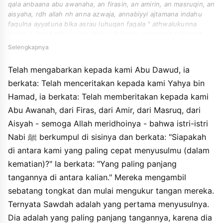
qala anbaana abu awanaha, an firasin, an amirin, an masruqin, an
aisyaha, rdh allah nh anna azwaja, annabiyyi ajtamana indahu
faqulna ayyatuna bika asrau luhuqan faqala " athwalukunna
yadan ". faakhadzna qashabahan fajaalna yadzranaha fakanat
sawdahu asraahunna bihi luhuqan fakanat athwalahunna yadan
Selengkapnya
fakana dzalika min katsrahi asshadaqahi.
Telah mengabarkan kepada kami Abu Dawud, ia
berkata: Telah menceritakan kepada kami Yahya bin
Hamad, ia berkata: Telah memberitakan kepada kami
Abu Awanah, dari Firas, dari Amir, dari Masruq, dari
Aisyah - semoga Allah meridhoinya - bahwa istri-istri
Nabi ﷺ berkumpul di sisinya dan berkata: "Siapakah
di antara kami yang paling cepat menyusulmu (dalam
kematian)?" Ia berkata: "Yang paling panjang
tangannya di antara kalian." Mereka mengambil
sebatang tongkat dan mulai mengukur tangan mereka.
Ternyata Sawdah adalah yang pertama menyusulnya.
Dia adalah yang paling panjang tangannya, karena dia