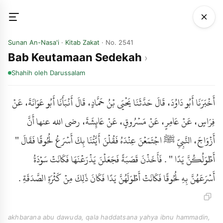
Sunan An-Nasa'i
·
Kitab Zakat
· No. 2541
Bab Keutamaan Sedekah
Shahih
oleh Darussalam
أَخْبَرَنَا أَبُو دَاوُدَ، قَالَ حَدَّثَنَا يَحْيَى بْنُ حَمَّادٍ، قَالَ أَنْبَأَنَا أَبُو عَوَانَةَ، عَنْ
فِرَاسٍ، عَنْ عَامِرٍ، عَنْ مَسْرُوقٍ، عَنْ عَائِشَةَ، رضى الله عنها أَنَّ
أَزْوَاجَ، النَّبِيِّ ﷺ اجْتَمَعْنَ عِنْدَهُ فَقُلْنَ أَيَّتُنَا بِكَ أَسْرَعُ لُحُوقًا فَقَالَ "
أَطْوَلُكُنَّ يَدًا " . فَأَخَذْنَ قَصَبَةً فَجَعَلْنَ يَذْرَعْنَهَا فَكَانَتْ سَوْدَةُ
أَسْرَعَهُنَّ بِهِ لُحُوقًا فَكَانَتْ أَطْوَلَهُنَّ يَدًا فَكَانَ ذَلِكَ مِنْ كَثْرَةِ الصَّدَقَةِ .
akhbarana abu dawuda, qala haddatsana yahya ibnu hammadin,