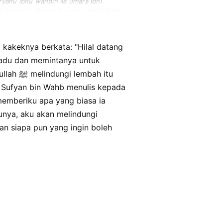
fyanu ibnu wahbin ila umara ibni
la rasuli allahi min usyri nahlihi fahmi
uluhu man syaa.
 kakeknya berkata: "Hilal datang
bah itu
, Sufyan bin Wahb menulis kepada
memberiku apa yang biasa ia
unya, aku akan melindungi
dan siapa pun yang ingin boleh