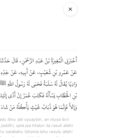
أَخْبَرَنِي الْمُغِيرَةُ بْنُ عَبْدِ الرَّحْمَنِ، قَالَ حَد،
عَنْ عَمْرِو بْنِ شُعَيْبٍ، عَنْ أَبِيهِ، عَنْ جَدِّهِ، قَا
وَادِيًا يُقَالُ لَهُ سَلَبَةُ فَحَمَى لَهُ رَسُولُ اللَّهِ ﷺ
بْنِ الْخَطَّابِ يَسْأَلُهُ فَكَتَبَ عُمَرُ إِنْ أَدَّى إِلَي
وَإِلاَّ فَإِنَّمَا هُوَ ذُبَابُ غَيْثٍ يَأْكُلُهُ مَنْ شَاء .
du ibnu abi syuaybin, an musa ibni
ddihi, qala jaa hilalun ila rasuli allahi
hu salabahu fahama lahu rasulu allahi