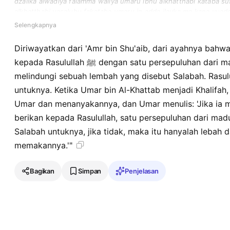
dzalika alwadiya falamma waliya umaru ibnu alkhatthabi kataba su
alkhatthabi yasaluhu fakataba umaru in adda ilayka ma kana yuaddi i
lahu salabaha dzalika waila fainnama huwa dzubabu ghaytsin yak
Selengkapnya
Diriwayatkan dari 'Amr bin Shu'aib, dari ayahnya bahwa
kepada Rasulullah ﷺ dengan satu persepuluhan dari madu dan memintanya untuk
melindungi sebuah lembah yang disebut Salabah. Rasulullah ﷺ melindungi lem
untuknya. Ketika Umar bin Al-Khattab menjadi Khalifah
Umar dan menanyakannya, dan Umar menulis: 'Jika ia 
berikan kepada Rasulullah, satu persepuluhan dari mad
Salabah untuknya, jika tidak, maka itu hanyalah lebah 
memakannya.'"
Bagikan
Simpan
Penjelasan