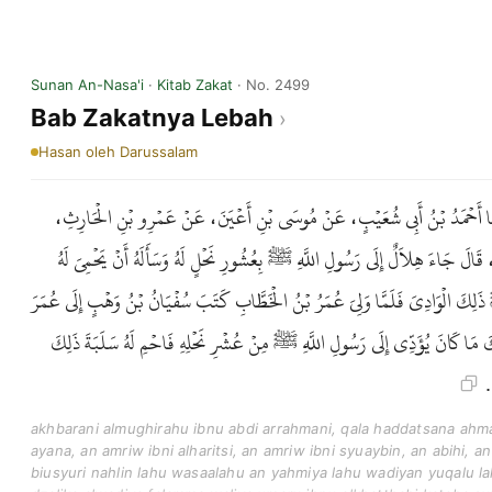
Sunan An-Nasa'i
·
Kitab Zakat
· No. 2499
Bab Zakatnya Lebah
Hasan
oleh Darussalam
َّثَنَا أَحْمَدُ بْنُ أَبِي شُعَيْبٍ، عَنْ مُوسَى بْنِ أَعْيَنَ، عَنْ عَمْرِو بْنِ الْحَارِثِ
لَ جَاءَ هِلاَلٌ إِلَى رَسُولِ اللَّهِ ﷺ بِعُشُورِ نَحْلٍ لَهُ وَسَأَلَهُ أَنْ يَحْمِيَ لَهُ
 ذَلِكَ الْوَادِيَ فَلَمَّا وَلِيَ عُمَرُ بْنُ الْخَطَّابِ كَتَبَ سُفْيَانُ بْنُ وَهْبٍ إِلَى عُمَرَ
ْكَ مَا كَانَ يُؤَدِّي إِلَى رَسُولِ اللَّهِ ﷺ مِنْ عُشْرِ نَحْلِهِ فَاحْمِ لَهُ سَلَبَةَ ذَلِكَ
َ
akhbarani almughirahu ibnu abdi arrahmani, qala haddatsana ahma
ayana, an amriw ibni alharitsi, an amriw ibni syuaybin, an abihi, an ja
biusyuri nahlin lahu wasaalahu an yahmiya lahu wadiyan yuqalu la