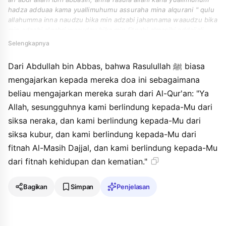
hadza adduaa kama yuallimuhumu assuraha mina alqurani " qulu
allahumma inna naudzu bika min adzabi jahannama waaudzu bika
min adzabi alqabri waaudzu bika min fitnahi almasihi addajjali
waaudzu bika min fitnahi almahya waalmamati ".
Selengkapnya
Dari Abdullah bin Abbas, bahwa Rasulullah ﷺ biasa
mengajarkan kepada mereka doa ini sebagaimana
beliau mengajarkan mereka surah dari Al-Qur'an: "Ya
Allah, sesungguhnya kami berlindung kepada-Mu dari
siksa neraka, dan kami berlindung kepada-Mu dari
siksa kubur, dan kami berlindung kepada-Mu dari
fitnah Al-Masih Dajjal, dan kami berlindung kepada-Mu
dari fitnah kehidupan dan kematian."
Bagikan
Simpan
Penjelasan