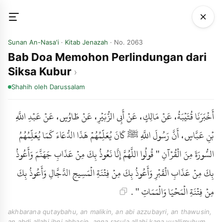
Sunan An-Nasa'i
·
Kitab Jenazah
· No. 2063
Bab Doa Memohon Perlindungan dari
Siksa Kubur
Shahih
oleh Darussalam
أَخْبَرَنَا قُتَيْبَةُ، عَنْ مَالِكٍ، عَنْ أَبِي الزُّبَيْرِ، عَنْ طَاوُسٍ، عَنْ عَبْدِ اللَّهِ
بْنِ عَبَّاسٍ، أَنَّ رَسُولَ اللَّهِ ﷺ كَانَ يُعَلِّمُهُمْ هَذَا الدُّعَاءَ كَمَا يُعَلِّمُهُمُ
السُّورَةَ مِنَ الْقُرْآنِ " قُولُوا اللَّهُمَّ إِنَّا نَعُوذُ بِكَ مِنْ عَذَابِ جَهَنَّمَ وَأَعُوذُ
بِكَ مِنْ عَذَابِ الْقَبْرِ وَأَعُوذُ بِكَ مِنْ فِتْنَةِ الْمَسِيحِ الدَّجَّالِ وَأَعُوذُ بِكَ
مِنْ فِتْنَةِ الْمَحْيَا وَالْمَمَاتِ " .
akhbarana qutaybahu, an malikin, an abi azzubayri, an thawusin,
an abdi allahi ibni abbasin, anna rasula allahi kana yuallimuhum