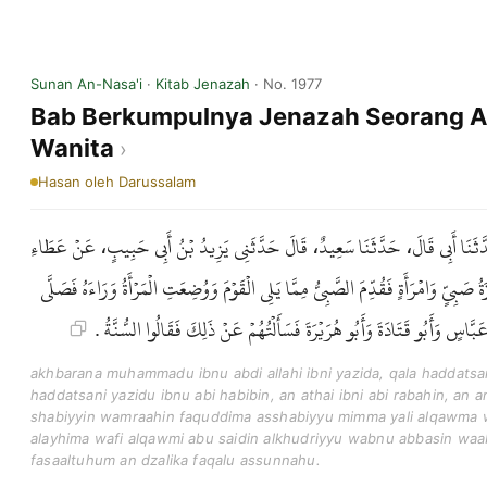
Sunan An-Nasa'i
·
Kitab Jenazah
· No. 1977
Bab Berkumpulnya Jenazah Seorang A
Wanita
Hasan
oleh Darussalam
حَدَّثَنَا أَبِي قَالَ، حَدَّثَنَا سَعِيدٌ، قَالَ حَدَّثَنِي يَزِيدُ بْنُ أَبِي حَبِيبٍ، عَنْ عَطَاءِ
ِيٍّ وَامْرَأَةٍ فَقُدِّمَ الصَّبِيُّ مِمَّا يَلِي الْقَوْمَ وَوُضِعَتِ الْمَرْأَةُ وَرَاءَهُ فَصَلَّى
عَبَّاسٍ وَأَبُو قَتَادَةَ وَأَبُو هُرَيْرَةَ فَسَأَلْتُهُمْ عَنْ ذَلِكَ فَقَالُوا السُّنَّةُ
akhbarana muhammadu ibnu abdi allahi ibni yazida, qala haddatsan
haddatsani yazidu ibnu abi habibin, an athai ibni abi rabahin, an
shabiyyin wamraahin faquddima asshabiyyu mimma yali alqawma 
alayhima wafi alqawmi abu saidin alkhudriyyu wabnu abbasin wa
fasaaltuhum an dzalika faqalu assunnahu.