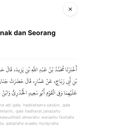
nak dan Seorang
أَخْبَرَنَا مُحَمَّدُ بْنُ عَبْدِ اللَّهِ بْنِ يَزِيدَ، قَالَ 
بْنِ أَبِي رَبَاحٍ، عَنْ عَمَّارٍ، قَالَ حَضَرَتْ جَنَازَةُ صَب
عَلَيْهِمَا وَفِي الْقَوْمِ أَبُو سَعِيدٍ الْخُدْرِيُّ وَابْنُ  .
a abi qala, haddatsana saidun, qala
 ammarin, qala hadharat janazahu
wawudhiati almarahu waraahu fashalla
abu qatadaha waabu hurayraha