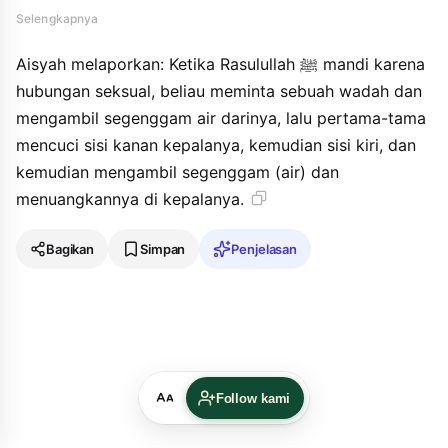
bikaffayhi faqala bihima ala rasihi.
Selengkapnya
Aisyah melaporkan: Ketika Rasulullah ﷺ mandi karena
hubungan seksual, beliau meminta sebuah wadah dan
mengambil segenggam air darinya, lalu pertama-tama
mencuci sisi kanan kepalanya, kemudian sisi kiri, dan
kemudian mengambil segenggam (air) dan
menuangkannya di kepalanya.
Bagikan
Simpan
Penjelasan
Follow kami