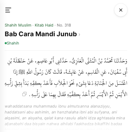
Shahih Muslim
·
Kitab Haid
· No. 318
Bab Cara Mandi Junub
Shahih
وَحَدَّثَنَا مُحَمَّدُ بْنُ الْمُثَنَّى الْعَنَزِيُّ، حَدَّثَنِي أَبُو عَاصِمٍ، عَنْ حَنْظَلَةَ بْنِ
أَبِي سُفْيَانَ، عَنِ الْقَاسِمِ، عَنْ عَائِشَةَ، قَالَتْ كَانَ رَسُولُ اللَّهِ ﷺ إِذَا
اغْتَسَلَ مِنَ الْجَنَابَةِ دَعَا بِشَىْءٍ نَحْوَ الْحِلاَبِ فَأَخَذَ بِكَفِّهِ بَدَأَ بِشِقِّ رَأْسِهِ
الأَيْمَنِ ثُمَّ الأَيْسَرِ ثُمَّ أَخَذَ بِكَفَّيْهِ فَقَالَ بِهِمَا عَلَى رَأْسِهِ .
wahaddatsana muhammadu ibnu almutsanna alanaziyyu,
haddatsani abu ashimin, an hanzhalaha ibni abi sufyana, ani
alqasimi, an aisyaha, qalat kana rasulu allahi idza aghtasala mina
aljanabahi daa bisyain nahwa alhilabi faakhadza bikaffihi badaa
bisyiqqi rasihi alaymani tsumma alaysari tsumma akhadza