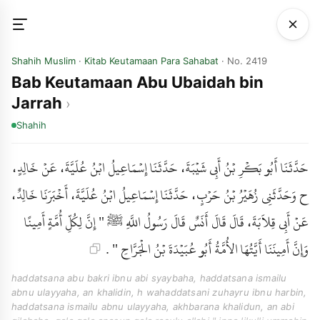
Shahih Muslim
·
Kitab Keutamaan Para Sahabat
· No. 2419
Bab Keutamaan Abu Ubaidah bin
Jarrah
Shahih
حَدَّثَنَا أَبُو بَكْرِ بْنُ أَبِي شَيْبَةَ، حَدَّثَنَا إِسْمَاعِيلُ ابْنُ عُلَيَّةَ، عَنْ خَالِدٍ،
ح وَحَدَّثَنِي زُهَيْرُ بْنُ حَرْبٍ، حَدَّثَنَا إِسْمَاعِيلُ ابْنُ عُلَيَّةَ، أَخْبَرَنَا خَالِدٌ،
عَنْ أَبِي قِلاَبَةَ، قَالَ قَالَ أَنَسٌ قَالَ رَسُولُ اللَّهِ ﷺ " إِنَّ لِكُلِّ أُمَّةٍ أَمِينًا
وَإِنَّ أَمِينَنَا أَيَّتُهَا الأُمَّةُ أَبُو عُبَيْدَةَ بْنُ الْجَرَّاحِ " .
haddatsana abu bakri ibnu abi syaybaha, haddatsana ismailu
abnu ulayyaha, an khalidin, h wahaddatsani zuhayru ibnu harbin,
haddatsana ismailu abnu ulayyaha, akhbarana khalidun, an abi