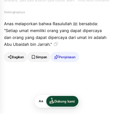
qilabaha, qala qala anasun qala rasulu allahi " inna likulli ummahin
aminan wainna aminana ayyatuha alummahu abu ubaydaha ibnu
aljarrahi ".
Selengkapnya
Anas melaporkan bahwa Rasulullah ﷺ bersabda:
"Setiap umat memiliki orang yang dapat dipercaya
dan orang yang dapat dipercaya dari umat ini adalah
Abu Ubaidah bin Jarrah."
Bagikan
Simpan
Penjelasan
Dukung kami