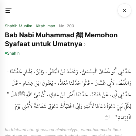
Shahih Muslim
·
Kitab Iman
· No. 200
Bab Nabi Muhammad ﷺ Memohon
Syafaat untuk Umatnya
Shahih
حَدَّثَنِي أَبُو غَسَّانَ الْمِسْمَعِيُّ، وَمُحَمَّدُ بْنُ الْمُثَنَّى، وَابْنُ، بَشَّارٍ حَدَّثَانَا -
وَاللَّفْظُ، لأَبِي غَسَّانَ - قَالُوا حَدَّثَنَا مُعَاذٌ، - يَعْنُونَ ابْنَ هِشَامٍ - قَالَ
حَدَّثَنِي أَبِي، عَنْ قَتَادَةَ، حَدَّثَنَا أَنَسُ بْنُ مَالِكٍ، أَنَّ نَبِيَّ اللَّهِ ﷺ قَالَ "
لِكُلِّ نَبِيٍّ دَعْوَةٌ دَعَاهَا لأُمَّتِهِ وَإِنِّي اخْتَبَأْتُ دَعْوَتِي شَفَاعَةً لأُمَّتِي يَوْمَ
الْقِيَامَةِ " .
haddatsani abu ghassana almismaiyyu, wamuhammadu ibnu
almutsanna, wabnu, bassyarin haddatsana - waallafzhu, labi