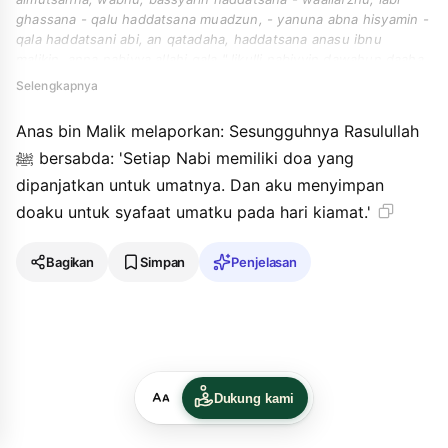
ghassana - qalu haddatsana muadzun, - yanuna abna hisyamin -
qala haddatsani abi, an qatadaha, haddatsana anasu ibnu
malikin, anna nabiyya allahi qala " likulli nabiyyin dawahun daaha
lummatihi wainni akhtabatu dawati syafaahan lummati yawma
Selengkapnya
alqiyamahi ".
Anas bin Malik melaporkan: Sesungguhnya Rasulullah
ﷺ bersabda: 'Setiap Nabi memiliki doa yang
dipanjatkan untuk umatnya. Dan aku menyimpan
doaku untuk syafaat umatku pada hari kiamat.'
Bagikan
Simpan
Penjelasan
Dukung kami