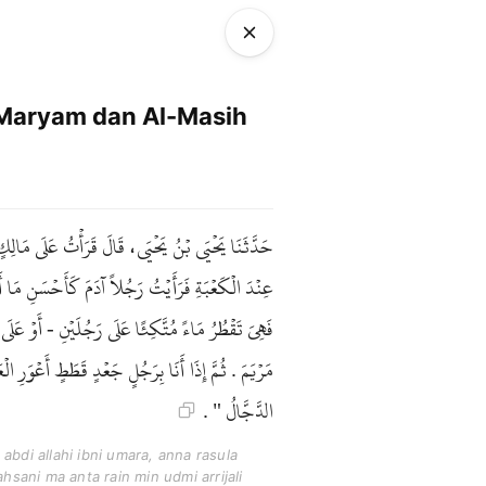
Maryam dan Al-Masih
حَدَّثَنَا يَحْيَى بْنُ يَحْيَى، قَالَ قَرَأْتُ عَلَى مَالِك
عِنْدَ الْكَعْبَةِ فَرَأَيْتُ رَجُلاً آدَمَ كَأَحْسَنِ مَا أَنْ
فَهِيَ تَقْطُرُ مَاءً مُتَّكِئًا عَلَى رَجُلَيْنِ - أَوْ عَل
مَرْيَمَ . ثُمَّ إِذَا أَنَا بِرَجُلٍ جَعْدٍ قَطَطٍ أَعْوَرِ ال
الدَّجَّالُ " .
abdi allahi ibni umara, anna rasula
ahsani ma anta rain min udmi arrijali