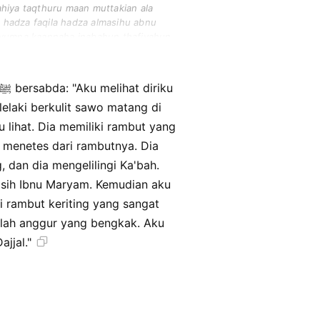
fahiya taqthuru maan muttakian ala
an hadza faqila hadza almasihu abnu
 alyumna kaannaha inabahun thafiyahun
lelaki berkulit sawo matang di
u lihat. Dia memiliki rambut yang
ir menetes dari rambutnya. Dia
 dan dia mengelilingi Ka'bah.
asih Ibnu Maryam. Kemudian aku
ki rambut keriting yang sangat
alah anggur yang bengkak. Aku
jjal."