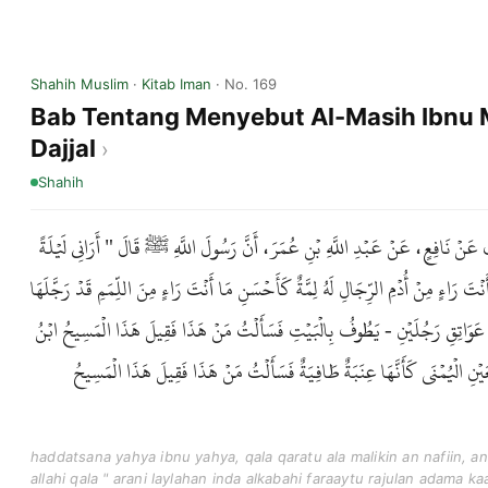
Shahih Muslim
·
Kitab Iman
· No. 169
Bab Tentang Menyebut Al-Masih Ibnu 
Dajjal
Shahih
ٍ عَنْ نَافِعٍ، عَنْ عَبْدِ اللَّهِ بْنِ عُمَرَ، أَنَّ رَسُولَ اللَّهِ ﷺ قَالَ " أَرَانِي لَيْلَةً
تَ رَاءٍ مِنْ أُدْمِ الرِّجَالِ لَهُ لِمَّةٌ كَأَحْسَنِ مَا أَنْتَ رَاءٍ مِنَ اللِّمَمِ قَدْ رَجَّلَهَا
َى عَوَاتِقِ رَجُلَيْنِ - يَطُوفُ بِالْبَيْتِ فَسَأَلْتُ مَنْ هَذَا فَقِيلَ هَذَا الْمَسِيحُ ابْنُ
ْعَيْنِ الْيُمْنَى كَأَنَّهَا عِنَبَةٌ طَافِيَةٌ فَسَأَلْتُ مَنْ هَذَا فَقِيلَ هَذَا الْمَسِيحُ
haddatsana yahya ibnu yahya, qala qaratu ala malikin an nafiin, an 
allahi qala " arani laylahan inda alkabahi faraaytu rajulan adama ka