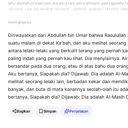
lahu limmahun kaahsani ma anta rain mina allimami qad rajjalaha 
rajulayni - aw ala awatiqi rajulayni - yathufu bialbayti fasaaltu m
maryama. tsumma idza ana birajulin jadin qathathin awari alayni
fasaaltu man hadza faqila hadza almasihu addajjalu ".
Selengkapnya
Diriwayatkan dari Abdullah bin Umar bahwa Rasulullah ﷺ bersabda: "Aku melihat diriku
suatu malam di dekat Ka'bah, dan aku melihat seorang 
antara lelaki-lelaki yang berkulit terang yang pernah ka
paling indah yang pernah kau lihat. Dia menyisirnya. A
bersandar pada dua orang, atau di atas bahu dua orang,
Aku bertanya, Siapakah dia? Dijawab: Dia adalah Al-M
melihat seorang lelaki lain, berbadan kekar dan memili
banyak, dan buta di mata kanannya seolah-olah itu ad
bertanya, Siapakah dia? Dijawab: Dia adalah Al-Masih Da
Bagikan
Simpan
Penjelasan