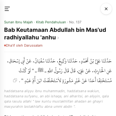
Sunan Ibnu Majah
·
Kitab Pendahuluan
· No. 137
Bab Keutamaan Abdullah bin Mas'ud
radhiyallahu 'anhu
Dha'if
oleh Darussalam
حَدَّثَنَا عَلِيُّ بْنُ مُحَمَّدٍ، حَدَّثَنَا وَكِيعٌ، حَدَّثَنَا سُفْيَانُ، عَنْ أَبِي إِسْحَاقَ،
عَنِ الْحَارِثِ، عَنْ عَلِيٍّ، قَالَ قَالَ رَسُولُ اللَّهِ ـ ﷺ ـ " لَوْ كُنْتُ
مُسْتَخْلِفًا أَحَدًا عَنْ غَيْرِ مَشُورَةٍ لاَسْتَخْلَفْتُ ابْنَ أُمِّ عَبْدٍ " .
haddatsana aliyyu ibnu muhammadin, haddatsana wakiun,
haddatsana sufyanu, an abi ishaqa, ani alharitsi, an aliyyin, qala
qala rasulu allahi " law kuntu mustakhlifan ahadan an ghayri
masyurahin lastakhlaftu abna ummi abdin ".