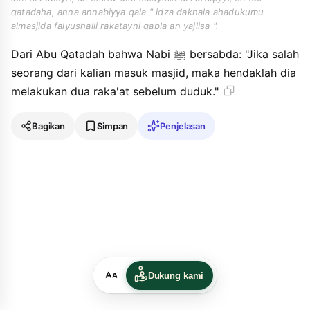
qatadaha, anna annabiyya qala " idza dakhala ahadukumu
almasjida falyushalli rakatayni qabla an yajlisa ".
Dari Abu Qatadah bahwa Nabi ﷺ bersabda: "Jika salah
seorang dari kalian masuk masjid, maka hendaklah dia
melakukan dua raka'at sebelum duduk."
Bagikan
Simpan
Penjelasan
Dukung kami