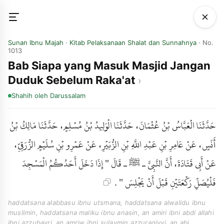
Sunan Ibnu Majah
·
Kitab Pelaksanaan Shalat dan Sunnahnya
· No.
1013
Bab Siapa yang Masuk Masjid Jangan
Duduk Sebelum Raka'at
Shahih
oleh Darussalam
حَدَّثَنَا الْعَبَّاسُ بْنُ عُثْمَانَ، حَدَّثَنَا الْوَلِيدُ بْنُ مُسْلِمٍ، حَدَّثَنَا مَالِكُ بْنُ
أَنَسٍ، عَنْ عَامِرِ بْنِ عَبْدِ اللَّهِ بْنِ الزُّبَيْرِ، عَنْ عَمْرِو بْنِ سُلَيْمٍ الزُّرَقِيِّ،
عَنْ أَبِي قَتَادَةَ، أَنَّ النَّبِيَّ ـ ﷺ ـ قَالَ " إِذَا دَخَلَ أَحَدُكُمُ الْمَسْجِدَ
فَلْيُصَلِّ رَكْعَتَيْنِ قَبْلَ أَنْ يَجْلِسَ " .
haddatsana alabbasu ibnu utsmana, haddatsana alwalidu ibnu
muslimin, haddatsana maliku ibnu anasin, an amiri ibni abdi allahi
ibni azzubayri, an amriw ibni sulaymin azzuraqiyyi, an abi