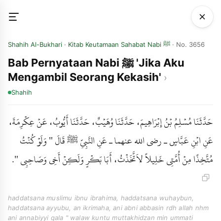
Shahih Al-Bukhari
·
Kitab Keutamaan Sahabat Nabi ﷺ
· No. 3656
Bab Pernyataan Nabi ﷺ 'Jika Aku
Mengambil Seorang Kekasih'
Shahih
حَدَّثَنَا مُسْلِمُ بْنُ إِبْرَاهِيمَ، حَدَّثَنَا وُهَيْبٌ، حَدَّثَنَا أَيُّوبُ، عَنْ عِكْرِمَةَ،
عَنِ ابْنِ عَبَّاسٍ ـ رضى الله عنهما ـ عَنِ النَّبِيِّ ﷺ قَالَ " وَلَوْ كُنْتُ
مُتَّخِذًا مِنْ أُمَّتِي خَلِيلاً لاَتَّخَذْتُ، أَبَا بَكْرٍ وَلَكِنْ أَخِي وَصَاحِبِي ".
haddatsana muslimu ibnu ibrahima, haddatsana wuhaybun,
haddatsana ayyubu, an ikrimaha, ani abni abbasin rdh allah nhm
ani annabiyyi qala " walaw kuntu muttakhidzan min ummati