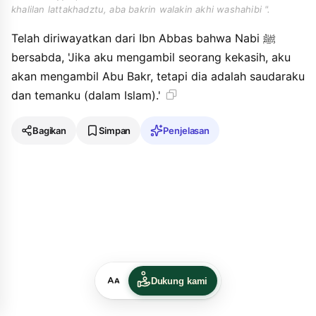
khalilan lattakhadztu, aba bakrin walakin akhi washahibi ".
Telah diriwayatkan dari Ibn Abbas bahwa Nabi ﷺ
bersabda, 'Jika aku mengambil seorang kekasih, aku
akan mengambil Abu Bakr, tetapi dia adalah saudaraku
dan temanku (dalam Islam).'
Bagikan
Simpan
Penjelasan
Dukung kami