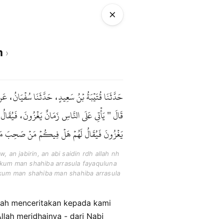
m
حَدَّثَنَا قُتَيْبَةُ بْنُ سَعِيدٍ، حَدَّثَنَا سُفْيَا
قَالَ " يَأْتِي عَلَى النَّاسِ زَمَانٌ يَغْزُونَ، فَيُقَا
يَغْزُونَ فَيُقَالُ لَهُمْ هَلْ فِيكُمْ مَنْ صَحِبَ  ".
an jabirin, an abi saidin rdh allah nh
fikum man shahiba arrasula fayaquluna
ikum man shahiba man shahiba arrasula
elah menceritakan kepada kami
Allah meridhainya - dari Nabi