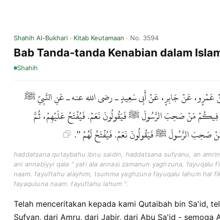
Shahih Al-Bukhari
·
Kitab Keutamaan
· No. 3594
Bab Tanda-tanda Kenabian dalam Isla
Shahih
نُ، عَنْ عَمْرٍو، عَنْ جَابِرٍ، عَنْ أَبِي سَعِيدٍ ـ رضى الله عنه ـ عَنِ النَّبِيِّ ﷺ
لُ فِيكُمْ مَنْ صَحِبَ الرَّسُولَ ﷺ فَيَقُولُونَ نَعَمْ. فَيُفْتَحُ عَلَيْهِمْ، ثُمَّ
مَنْ صَحِبَ الرَّسُولَ ﷺ فَيَقُولُونَ نَعَمْ. فَيُفْتَحُ لَهُمْ
haddatsana qutaybahu ibnu saidin, haddatsana sufyanu, an amrinw, 
ani annabiyyi qala " yati ala annasi zamanun yaghzuna, fayuqalu 
naam. fayuftahu alayhim, tsumma yaghzuna fayuqalu lahum hal f
fayaquluna naam. fayuftahu lahum ".
Telah menceritakan kepada kami Qutaibah bin Sa'id, t
Sufyan, dari Amru, dari Jabir, dari Abu Sa'id - semoga 