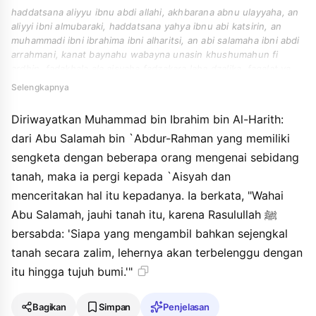
haddatsana aliyyu ibnu abdi allahi, akhbarana abnu ulayyaha, an
aliyyi ibni almubaraki, haddatsana yahya ibnu abi katsirin, an
muhammadi ibni ibrahima ibni alharitsi, an abi salamaha ibni abdi
arrahmani, kanat baynahu wabayna unasin khushumahun fi
ardhin, fadakhala ala aisyaha fadzakara laha dzalika, faqalat ya
aba salamaha ajtanibi alardha, fainna rasula allahi qala " man
Selengkapnya
zhalama qida syibrin thuwwiqahu min sabi aradhina ".
Diriwayatkan Muhammad bin Ibrahim bin Al-Harith:
dari Abu Salamah bin `Abdur-Rahman yang memiliki
sengketa dengan beberapa orang mengenai sebidang
tanah, maka ia pergi kepada `Aisyah dan
menceritakan hal itu kepadanya. Ia berkata, "Wahai
Abu Salamah, jauhi tanah itu, karena Rasulullah ﷺ
bersabda: 'Siapa yang mengambil bahkan sejengkal
tanah secara zalim, lehernya akan terbelenggu dengan
itu hingga tujuh bumi.'"
Bagikan
Simpan
Penjelasan