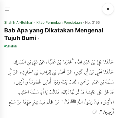
Shahih Al-Bukhari
·
Kitab Permulaan Penciptaan
· No. 3195
Bab Apa yang Dikatakan Mengenai
Tujuh Bumi
Shahih
حَدَّثَنَا عَلِيُّ بْنُ عَبْدِ اللَّهِ، أَخْبَرَنَا ابْنُ عُلَيَّةَ، عَنْ عَلِيِّ بْنِ الْمُبَارَكِ،
حَدَّثَنَا يَحْيَى بْنُ أَبِي كَثِيرٍ، عَنْ مُحَمَّدِ بْنِ إِبْرَاهِيمَ بْنِ الْحَارِثِ، عَنْ أَبِي
سَلَمَةَ بْنِ عَبْدِ الرَّحْمَنِ، كَانَتْ بَيْنَهُ وَبَيْنَ أُنَاسٍ خُصُومَةٌ فِي أَرْضٍ،
فَدَخَلَ عَلَى عَائِشَةَ فَذَكَرَ لَهَا ذَلِكَ، فَقَالَتْ يَا أَبَا سَلَمَةَ اجْتَنِبِ
الأَرْضَ، فَإِنَّ رَسُولَ اللَّهِ ﷺ قَالَ " مَنْ ظَلَمَ قِيدَ شِبْرٍ طُوِّقَهُ مِنْ سَبْعِ
أَرَضِينَ ".