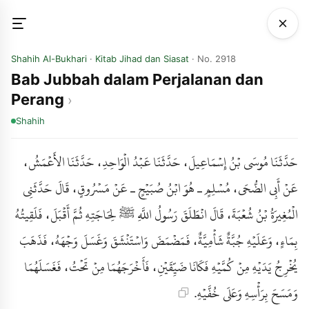
Shahih Al-Bukhari
·
Kitab Jihad dan Siasat
· No. 2918
Bab Jubbah dalam Perjalanan dan
Perang
Shahih
حَدَّثَنَا مُوسَى بْنُ إِسْمَاعِيلَ، حَدَّثَنَا عَبْدُ الْوَاحِدِ، حَدَّثَنَا الأَعْمَشُ،
عَنْ أَبِي الضُّحَى، مُسْلِمٍ ـ هُوَ ابْنُ صُبَيْحٍ ـ عَنْ مَسْرُوقٍ، قَالَ حَدَّثَنِي
الْمُغِيرَةُ بْنُ شُعْبَةَ، قَالَ انْطَلَقَ رَسُولُ اللَّهِ ﷺ لِحَاجَتِهِ ثُمَّ أَقْبَلَ، فَلَقِيتُهُ
بِمَاءٍ، وَعَلَيْهِ جُبَّةٌ شَأْمِيَّةٌ، فَمَضْمَضَ وَاسْتَنْشَقَ وَغَسَلَ وَجْهَهُ، فَذَهَبَ
يُخْرِجُ يَدَيْهِ مِنْ كُمَّيْهِ فَكَانَا ضَيِّقَيْنِ، فَأَخْرَجَهُمَا مِنْ تَحْتُ، فَغَسَلَهُمَا
وَمَسَحَ بِرَأْسِهِ وَعَلَى خُفَّيْهِ.