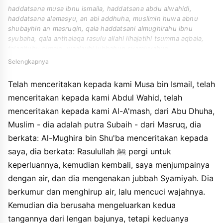
haddatsana musa ibnu ismaila, haddatsana abdu alwahidi,
haddatsana alamasyu, an abi addhuha, muslimin huwa abnu
shubayhin an masruqin, qala haddatsani almughirahu ibnu
syubaha, qala anthalaqa rasulu allahi lihajatihi tsumma aqbala,
falaqituhu bimain, waalayhi jubbahun syamiyyahun,
famadhmadha wastansyaqa waghasala wajhahu, fadzahaba
Selengkapnya
yukhriju yadayhi min kummayhi fakana dhayyiqayni,
faakhrajahuma min tahtu, faghasalahuma wamasaha birasihi
Telah menceritakan kepada kami Musa bin Ismail, telah
waala khuffayhi.
menceritakan kepada kami Abdul Wahid, telah
menceritakan kepada kami Al-A'mash, dari Abu Dhuha,
Muslim - dia adalah putra Subaih - dari Masruq, dia
berkata: Al-Mughira bin Shu'ba menceritakan kepada
saya, dia berkata: Rasulullah ﷺ pergi untuk
keperluannya, kemudian kembali, saya menjumpainya
dengan air, dan dia mengenakan jubbah Syamiyah. Dia
berkumur dan menghirup air, lalu mencuci wajahnya.
Kemudian dia berusaha mengeluarkan kedua
tangannya dari lengan bajunya, tetapi keduanya