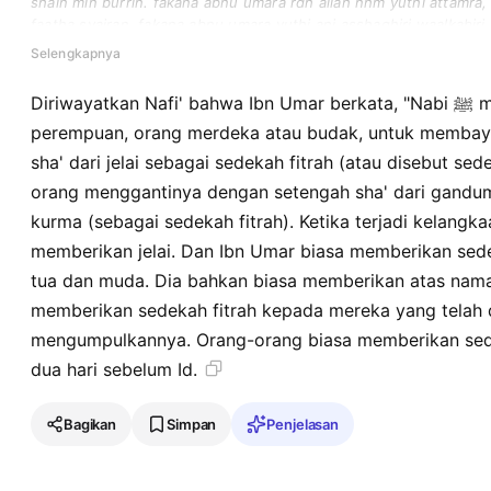
shain min burrin. fakana abnu umara rdh allah nhm yuthi attamra,
faatha syairan, fakana abnu umara yuthi ani asshaghiri waalkabiri,
wakana abnu umara rdh allah nhm yuthiha adzina yaqbalunaha, wa
Selengkapnya
aw yawmayni.
Diriwayatkan Nafi' bahwa Ibn Umar berkata, "Nabi ﷺ mewajibkan setiap laki-laki atau
perempuan, orang merdeka atau budak, untuk membayar
sha' dari jelai sebagai sedekah fitrah (atau disebut s
orang menggantinya dengan setengah sha' dari gandu
kurma (sebagai sedekah fitrah). Ketika terjadi kelangk
memberikan jelai. Dan Ibn Umar biasa memberikan sede
tua dan muda. Dia bahkan biasa memberikan atas nama
memberikan sedekah fitrah kepada mereka yang telah d
mengumpulkannya. Orang-orang biasa memberikan sedek
dua hari sebelum Id.
Bagikan
Simpan
Penjelasan