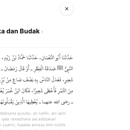
ka dan Budak
حَدَّثَنَا أَبُو النُّعْمَانِ، حَدَّثَنَا حَمَّادُ بْنُ ز
النَّبِيُّ ﷺ صَدَقَةَ الْفِطْرِ ـ أَوْ قَالَ رَمَضَانَ ـ عَ
شَعِيرٍ، فَعَدَلَ النَّاسُ بِهِ نِصْفَ صَاعٍ مِنْ بُرٍّ.
مِنَ التَّمْرِ فَأَعْطَى شَعِيرًا، فَكَانَ ابْنُ عُمَرَ يُع
ـ رضى الله عنهما ـ يُعْطِيهَا الَّذِينَ يَقْبَلُونَهَا، وَك.
atsana ayyubu, an nafiin, ani abni
w qala ramadhana ala addzakari
syairin, faadala annasu bihi nishfa