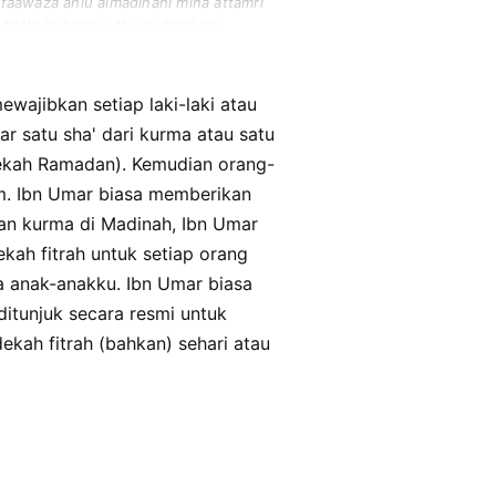
 faawaza ahlu almadinahi mina attamri
 hatta in kana yuthi an ibaniyya,
kanu yuthuna qabla alfithri biyawmin
 satu sha' dari kurma atau satu
edekah Ramadan). Kemudian orang-
m. Ibn Umar biasa memberikan
aan kurma di Madinah, Ibn Umar
kah fitrah untuk setiap orang
 anak-anakku. Ibn Umar biasa
itunjuk secara resmi untuk
ah fitrah (bahkan) sehari atau