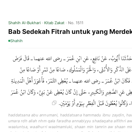
Shahih Al-Bukhari
·
Kitab Zakat
· No. 1511
Bab Sedekah Fitrah untuk yang Merde
Shahih
َيْدٍ، حَدَّثَنَا أَيُّوبُ، عَنْ نَافِعٍ، عَنِ ابْنِ عُمَرَ ـ رضى الله عنهما ـ قَالَ فَرَضَ
لَى الذَّكَرِ وَالأُنْثَى، وَالْحُرِّ وَالْمَمْلُوكِ، صَاعًا مِنْ تَمْرٍ أَوْ صَاعًا مِنْ
 فَكَانَ ابْنُ عُمَرَ ـ رضى الله عنهما ـ يُعْطِي التَّمْرَ، فَأَعْوَزَ أَهْلُ الْمَدِينَةِ
ْطِي عَنِ الصَّغِيرِ وَالْكَبِيرِ، حَتَّى إِنْ كَانَ يُعْطِي عَنْ بَنِيَّ، وَكَانَ ابْنُ عُمَرَ
َانُوا يُعْطُونَ قَبْلَ الْفِطْرِ بِيَوْمٍ أَوْ يَوْمَيْنِ
haddatsana abu annumani, haddatsana hammadu ibnu zaydin, hadd
umara rdh allah nhm qala faradha annabiyyu shadaqaha alfithri a
waaluntsa, waalhurri waalmamluki, shaan min tamrin aw shaan min 