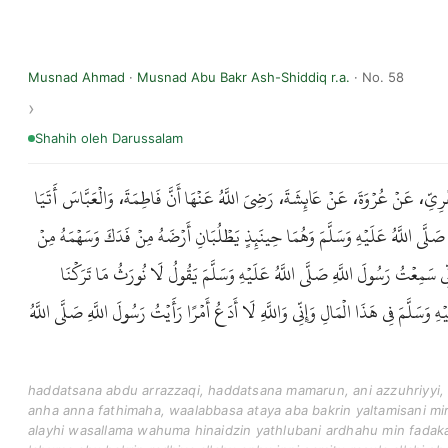
Musnad Ahmad
·
Musnad Abu Bakr Ash-Shiddiq r.a.
· No. 58
Shahih
oleh Darussalam
هْرِيِّ، عَنْ عُرْوَةَ، عَنْ عَائِشَةَ، رَضِيَ اللَّهُ عَنْهَا أَنَّ فَاطِمَةَ، وَالْعَبَّاسَ أَتَيَا
صَلَّى اللَّهُ عَلَيْهِ وَسَلَّمَ وَهُمَا حِينَئِذٍ يَطْلُبَانِ أَرْضَهُ مِنْ فَدَكَ وَسَهْمَهُ مِنْ
ِّي سَمِعْتُ رَسُولَ اللَّهِ صَلَّى اللَّهُ عَلَيْهِ وَسَلَّمَ يَقُولُ لَا نُورَثُ مَا تَرَكْنَا
ِ وَسَلَّمَ فِي هَذَا الْمَالِ وَإِنِّي وَاللَّهِ لَا أَدَعُ أَمْرًا رَأَيْتُ رَسُولَ اللَّهِ صَلَّى اللَّهُ
haddatsana abdu arrazzaqi, haddatsana mamarun, ani azzuhriyyi, 
anha anna fathimaha, waalabbasa ataya aba bakrin yaltamisani mira
alayhi wasallama wahuma hinaidzin yathlubani ardhahu min fada