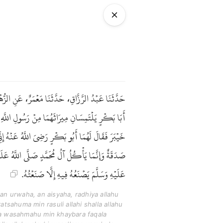
حَدَّثَنَا عَبْدُ الرَّزَّاقِ، حَدَّثَنَا مَعْمَرٌ، عَنِ الزُّ
أَبَا بَكْرٍ يَلْتَمِسَانِ مِيرَاثَهُمَا مِنْ رَسُولِ اللَّهِ 
خَيْبَرَ فَقَالَ لَهُمَا أَبُو بَكْرٍ رَضِيَ اللَّهُ عَنْهُ إِن
صَدَقَةٌ وَإِنَّمَا يَأْكُلُ آلُ مُحَمَّدٍ صَلَّى اللَّهُ عَلَيْه
عَلَيْهِ وَسَلَّمَ يَصْنَعُهُ فِيهِ إِلَّا صَنَعْتُهُ.
an urwaha, an aisyaha, radhiya allahu
tsahuma min rasuli allahi shalla allahu
ka wasahmahu min khaybara faqala