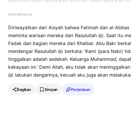
lahuma abu bakrin radhiya allahu anhu inni samitu rasula allahi sha
nuratsu ma tarakna shadaqahun wainnama yakulu alu muhammadin s
hadza almali wainni waallahi la adau amran raaytu rasula allahi sh
Selengkapnya
fihi illa shanatuhu.
Diriwayatkan dari Aisyah bahwa Fatimah dan al-Abbas
meminta warisan mereka dari Rasulullah ﷺ. Saat itu mereka sedang mencari tanahnya di
Fadak dan bagian mereka dari Khaibar. Abu Bakr berka
mendengar Rasulullah ﷺ berkata: 'Kami (para Nabi) tidak diwarisi dan apa yang kami
tinggalkan adalah sedekah. Keluarga Muhammad; dapat
kekayaan ini.' Demi Allah, aku tidak akan meninggalkan 
ﷺ lakukan dengannya, kecuali aku juga akan melakuka
Bagikan
Simpan
Penjelasan