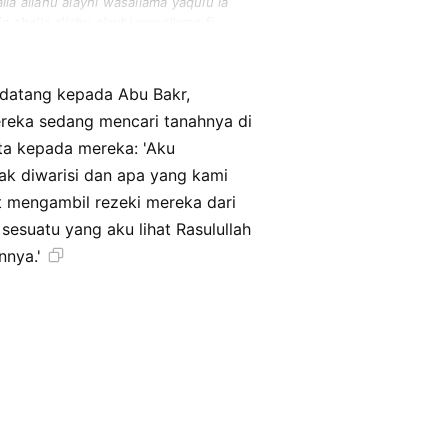
lla allahu alayhi wasallama yaqulu la
halla allahu alayhi wasallama fi
alla allahu alayhi wasallama yashnauhu
 datang kepada Abu Bakr,
ta kepada mereka: 'Aku
 mengambil rezeki mereka dari
sesuatu yang aku lihat Rasulullah
nnya.'