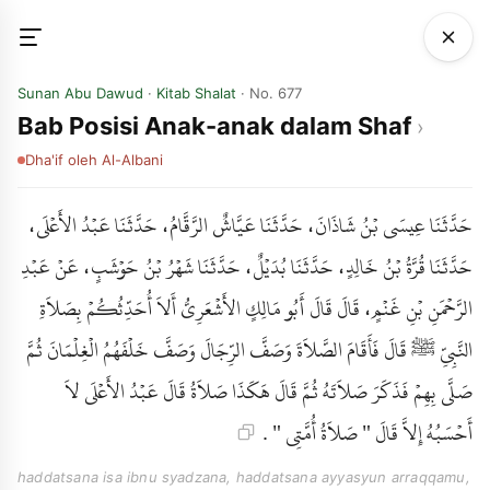
Sunan Abu Dawud
·
Kitab Shalat
· No. 677
Bab Posisi Anak-anak dalam Shaf
Dha'if
oleh Al-Albani
حَدَّثَنَا عِيسَى بْنُ شَاذَانَ، حَدَّثَنَا عَيَّاشٌ الرَّقَّامُ، حَدَّثَنَا عَبْدُ الأَعْلَى،
حَدَّثَنَا قُرَّةُ بْنُ خَالِدٍ، حَدَّثَنَا بُدَيْلٌ، حَدَّثَنَا شَهْرُ بْنُ حَوْشَبٍ، عَنْ عَبْدِ
الرَّحْمَنِ بْنِ غَنْمٍ، قَالَ قَالَ أَبُو مَالِكٍ الأَشْعَرِيُّ أَلاَ أُحَدِّثُكُمْ بِصَلاَةِ
النَّبِيِّ ﷺ قَالَ فَأَقَامَ الصَّلاَةَ وَصَفَّ الرِّجَالَ وَصَفَّ خَلْفَهُمُ الْغِلْمَانَ ثُمَّ
صَلَّى بِهِمْ فَذَكَرَ صَلاَتَهُ ثُمَّ قَالَ هَكَذَا صَلاَةُ قَالَ عَبْدُ الأَعْلَى لاَ
أَحْسَبُهُ إِلاَّ قَالَ " صَلاَةُ أُمَّتِي " .
haddatsana isa ibnu syadzana, haddatsana ayyasyun arraqqamu,