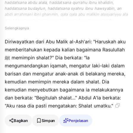
haddatsana abdu alala, haddatsana qurrahu ibnu khalidin,
haddatsana budaylun, haddatsana syahru ibnu hawsyabin, an
abdi arrahmani ibni ghanmin, qala qala abu malikin alasyariyyu ala
uhadditsukum bishalahi annabiyyi qala faaqama asshalaha
washaffa arrijala washaffa khalfahumu alghilmana tsumma shalla
Selengkapnya
bihim fadzakara shalatahu tsumma qala hakadza shalahu qala
abdu alala la ahsabuhu ila qala " shalahu ummati ".
Diriwayatkan dari Abu Malik al-Ash'ari: "Haruskah aku
memberitahukan kepada kalian bagaimana Rasulullah
ﷺ memimpin shalat?" Dia berkata: "Ia
mengumandangkan iqamah, mengatur laki-laki dalam
barisan dan mengatur anak-anak di belakang mereka,
kemudian memimpin mereka dalam shalat. Dia
kemudian menyebutkan bagaimana ia melakukannya
dan berkata: "Begitulah shalat..." Abdul A'la berkata:
"Aku rasa dia pasti mengatakan: Shalat umatku."
Bagikan
Simpan
Penjelasan