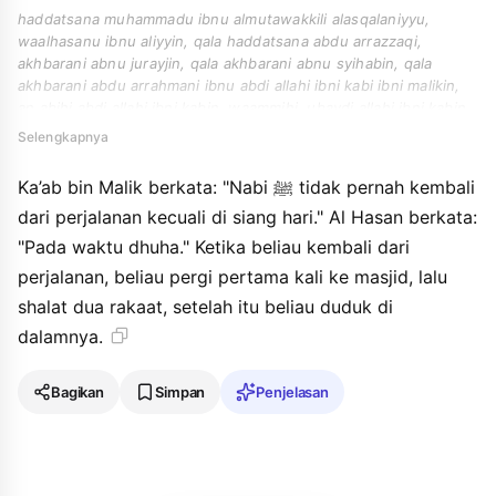
haddatsana muhammadu ibnu almutawakkili alasqalaniyyu,
waalhasanu ibnu aliyyin, qala haddatsana abdu arrazzaqi,
akhbarani abnu jurayjin, qala akhbarani abnu syihabin, qala
akhbarani abdu arrahmani ibnu abdi allahi ibni kabi ibni malikin,
an abihi abdi allahi ibni kabin, waammihi, ubaydi allahi ibni kabin
an abihima, kabi ibni malikin anna annabiyya kana la yaqdimu min
Selengkapnya
safarin ila naharan. qala alhasanu fi addhuha faidza qadima min
safarin ata almasjida farakaa fihi rakatayni tsumma jalasa fihi.
Ka’ab bin Malik berkata: "Nabi ﷺ tidak pernah kembali
dari perjalanan kecuali di siang hari." Al Hasan berkata:
"Pada waktu dhuha." Ketika beliau kembali dari
perjalanan, beliau pergi pertama kali ke masjid, lalu
shalat dua rakaat, setelah itu beliau duduk di
dalamnya.
Bagikan
Simpan
Penjelasan