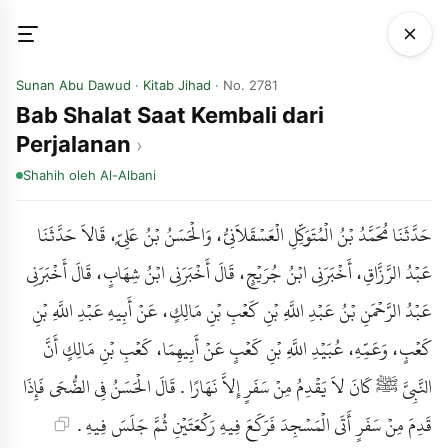
Sunan Abu Dawud
·
Kitab Jihad
· No. 2781
Bab Shalat Saat Kembali dari
Perjalanan
Shahih
oleh Al-Albani
حَدَّثَنَا مُحَمَّدُ بْنُ الْمُتَوَكِّلِ الْعَسْقَلاَنِيُّ، وَالْحَسَنُ بْنُ عَلِيٍّ، قَالاَ حَدَّثَنَا
عَبْدُ الرَّزَّاقِ، أَخْبَرَنِي ابْنُ جُرَيْجٍ، قَالَ أَخْبَرَنِي ابْنُ شِهَابٍ، قَالَ أَخْبَرَنِي
عَبْدُ الرَّحْمَنِ بْنُ عَبْدِ اللَّهِ بْنِ كَعْبِ بْنِ مَالِكٍ، عَنْ أَبِيهِ عَبْدِ اللَّهِ بْنِ
كَعْبٍ، وَعَمِّهِ، عُبَيْدِ اللَّهِ بْنِ كَعْبٍ عَنْ أَبِيهِمَا، كَعْبِ بْنِ مَالِكٍ أَنَّ
النَّبِيَّ ﷺ كَانَ لاَ يَقْدِمُ مِنْ سَفَرٍ إِلاَّ نَهَارًا . قَالَ الْحَسَنُ فِي الضُّحَى فَإِذَا
قَدِمَ مِنْ سَفَرٍ أَتَى الْمَسْجِدَ فَرَكَعَ فِيهِ رَكْعَتَيْنِ ثُمَّ جَلَسَ فِيهِ .